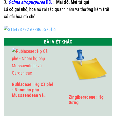
3.
Ochna atropurpurea
DC.
:
Mai đỏ,
Mai tứ quí
Lá có gai nhỏ, hoa nở rải rác quanh năm và thường kèm trái
có đài hoa đỏ chói.
BÀI VIẾT KHÁC
Rubiaceae : Họ Cà phê
- Nhóm họ phụ
Mussaendeae và…
Zingiberaceae : Họ
Gừng