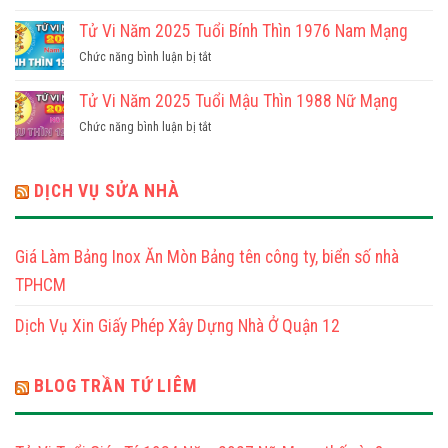
Tử
Tuổi
Nữ
Vi
Tử Vi Năm 2025 Tuổi Bính Thìn 1976 Nam Mạng
Giáp
Mạng
Năm
Thìn
ở
Chức năng bình luận bị tắt
2025
1964
Tử
Tuổi
Nam
Vi
Tử Vi Năm 2025 Tuổi Mậu Thìn 1988 Nữ Mạng
Bính
Mạng
Năm
Thìn
ở
Chức năng bình luận bị tắt
2025
1976
Tử
Tuổi
Nữ
Vi
Bính
Mạng
Năm
DỊCH VỤ SỬA NHÀ
Thìn
2025
1976
Tuổi
Nam
Mậu
Mạng
Giá Làm Bảng Inox Ăn Mòn Bảng tên công ty, biển số nhà
Thìn
1988
TPHCM
Nữ
Mạng
Dịch Vụ Xin Giấy Phép Xây Dựng Nhà Ở Quận 12
BLOG TRẦN TỨ LIÊM