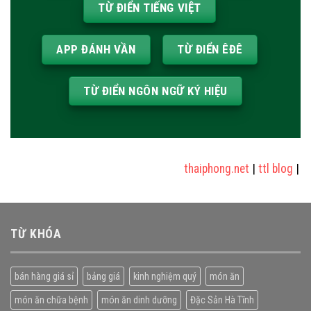
TỪ ĐIỂN TIẾNG VIỆT
APP ĐÁNH VẦN
TỪ ĐIỂN ÊĐÊ
TỪ ĐIỂN NGÔN NGỮ KÝ HIỆU
thaiphong.net
|
ttl blog
|
sửa
TỪ KHÓA
bán hàng giá sỉ
bảng giá
kinh nghiệm quý
món ăn
món ăn chữa bệnh
món ăn dinh dưỡng
Đặc Sản Hà Tĩnh