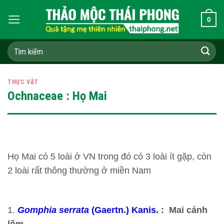
Skip
0
to
content
Tìm
kiếm:
THỰC VẬT
Ochnaceae : Họ Mai
Họ Mai có 5 loài ở VN trong đó có 3 loài ít gặp, còn
2 loài rất thông thường ở miền Nam
1.
Gomphia serrata
(Gaertn.) Kanis.
:
Mai cánh