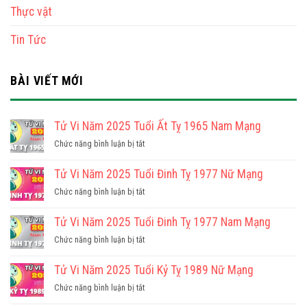
Thực vật
Tin Tức
BÀI VIẾT MỚI
Tử Vi Năm 2025 Tuổi Ất Tỵ 1965 Nam Mạng
ở
Chức năng bình luận bị tắt
Tử
Vi
Tử Vi Năm 2025 Tuổi Đinh Tỵ 1977 Nữ Mạng
Năm
ở
Chức năng bình luận bị tắt
2025
Tử
Tuổi
Vi
Tử Vi Năm 2025 Tuổi Đinh Tỵ 1977 Nam Mạng
Ất
Năm
Tỵ
ở
Chức năng bình luận bị tắt
2025
1965
Tử
Tuổi
Nam
Vi
Tử Vi Năm 2025 Tuổi Kỷ Tỵ 1989 Nữ Mạng
Đinh
Mạng
Năm
Tỵ
ở
Chức năng bình luận bị tắt
2025
1977
Tử
Tuổi