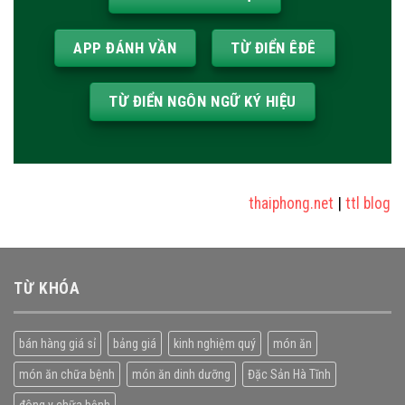
APP ĐÁNH VẦN
TỪ ĐIỂN ÊĐÊ
TỪ ĐIỂN NGÔN NGỮ KÝ HIỆU
thaiphong.net
|
ttl blog
|
s
TỪ KHÓA
bán hàng giá sỉ
bảng giá
kinh nghiệm quý
món ăn
món ăn chữa bệnh
món ăn dinh dưỡng
Đặc Sản Hà Tĩnh
đông y chữa bệnh