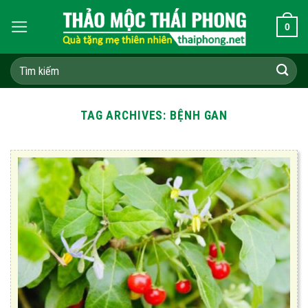
Skip
0
to
content
Tìm
kiếm:
TAG ARCHIVES:
BỆNH GAN