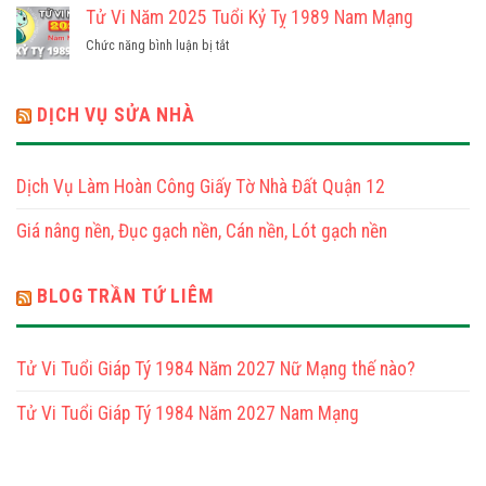
Nữ
Vi
Tử Vi Năm 2025 Tuổi Kỷ Tỵ 1989 Nam Mạng
Đinh
Mạng
Năm
Tỵ
ở
Chức năng bình luận bị tắt
2025
1977
Tử
Tuổi
Nam
Vi
Kỷ
Mạng
Năm
DỊCH VỤ SỬA NHÀ
Tỵ
2025
1989
Tuổi
Nữ
Kỷ
Mạng
Dịch Vụ Làm Hoàn Công Giấy Tờ Nhà Đất Quận 12
Tỵ
1989
Giá nâng nền, Đục gạch nền, Cán nền, Lót gạch nền
Nam
Mạng
BLOG TRẦN TỨ LIÊM
Tử Vi Tuổi Giáp Tý 1984 Năm 2027 Nữ Mạng thế nào?
Tử Vi Tuổi Giáp Tý 1984 Năm 2027 Nam Mạng