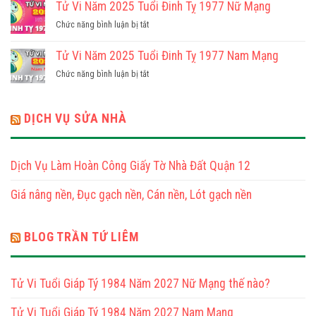
Vi
Tử Vi Năm 2025 Tuổi Đinh Tỵ 1977 Nữ Mạng
Ất
Mạng
Năm
Tỵ
ở
Chức năng bình luận bị tắt
2025
1965
Tử
Tuổi
Nữ
Vi
Tử Vi Năm 2025 Tuổi Đinh Tỵ 1977 Nam Mạng
Ất
Mạng
Năm
Tỵ
ở
Chức năng bình luận bị tắt
2025
1965
Tử
Tuổi
Nam
Vi
Đinh
Mạng
Năm
DỊCH VỤ SỬA NHÀ
Tỵ
2025
1977
Tuổi
Nữ
Đinh
Mạng
Dịch Vụ Làm Hoàn Công Giấy Tờ Nhà Đất Quận 12
Tỵ
1977
Giá nâng nền, Đục gạch nền, Cán nền, Lót gạch nền
Nam
Mạng
BLOG TRẦN TỨ LIÊM
Tử Vi Tuổi Giáp Tý 1984 Năm 2027 Nữ Mạng thế nào?
Tử Vi Tuổi Giáp Tý 1984 Năm 2027 Nam Mạng