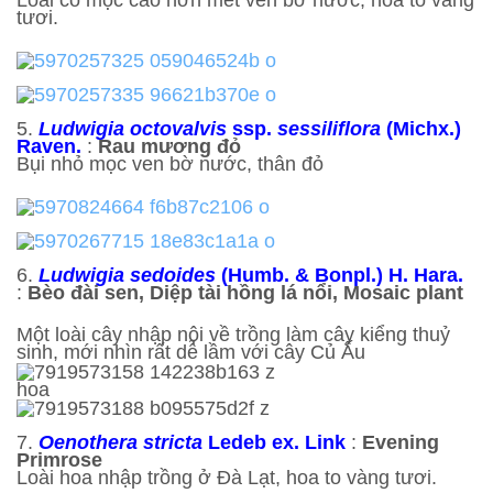
tươi.
5.
Ludwigia octovalvis
ssp.
sessiliflora
(Michx.)
Raven.
:
Rau mương đỏ
Bụi nhỏ mọc ven bờ nước, thân đỏ
6.
Ludwigia sedoides
(Humb. & Bonpl.) H. Hara.
:
Bèo đài sen, Diệp tài hồng lá nổi, Mosaic plant
Một loài cây nhập nội về trồng làm cây kiểng thuỷ
sinh, mới nhìn rất dễ lầm với cây Củ Ấu
hoa
7.
Oenothera stricta
Ledeb ex. Link
:
Evening
Primrose
Loài hoa nhập trồng ở Đà Lạt, hoa to vàng tươi.