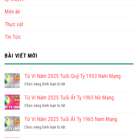
Món ăn
Thực vật
Tin Tức
BÀI VIẾT MỚI
Tử Vi Năm 2025 Tuổi Quý Tỵ 1953 Nam Mạng
ở
Chức năng bình luận bị tắt
Tử
Vi
Tử Vi Năm 2025 Tuổi Ất Tỵ 1965 Nữ Mạng
Năm
ở
Chức năng bình luận bị tắt
2025
Tử
Tuổi
Vi
Tử Vi Năm 2025 Tuổi Ất Tỵ 1965 Nam Mạng
Quý
Năm
Tỵ
ở
Chức năng bình luận bị tắt
2025
1953
Tử
Tuổi
Nam