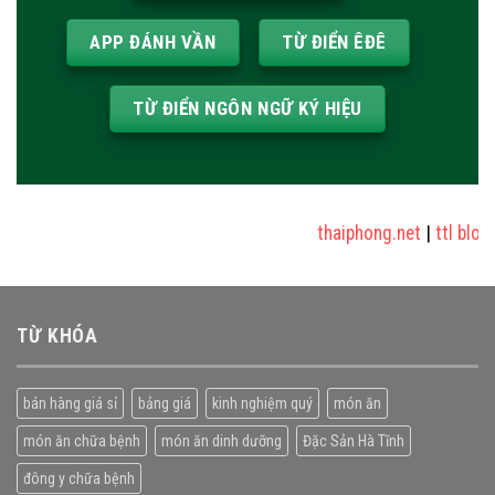
APP ĐÁNH VẦN
TỪ ĐIỂN ÊĐÊ
TỪ ĐIỂN NGÔN NGỮ KÝ HIỆU
thaiphong.net
|
ttl blog
|
TỪ KHÓA
bán hàng giá sỉ
bảng giá
kinh nghiệm quý
món ăn
món ăn chữa bệnh
món ăn dinh dưỡng
Đặc Sản Hà Tĩnh
đông y chữa bệnh