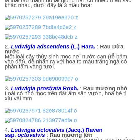
là loài tạo thành do lai giống nên có nhiều màu sắc
khác nhau, dưới đây là 3 màu hoa:
2.
Ludwigia
adscendens
(L.) Hara.
:
Rau Dừa
nước
Một loài cây thủy sinh mọc nơi nước cạn (rễ bám
vào đất), dễ nhận ra với hoa to màu trắng ngà có
phần tâm vàng tươi.
3.
Ludwigia prostrata
Roxb.
:
Rau mương nhỏ
Loài cỏ nhỏ mọc trên đất ẩm sân vườn, hoa bé tí
xíu vài mm
4.
Ludwigia octovalvis
(Jacq.) Raven
ssp.
octovalvis
:
Rau mương lớn
Loài cỏ mọc cao hơn mét ven bờ nước, hoa to vàng