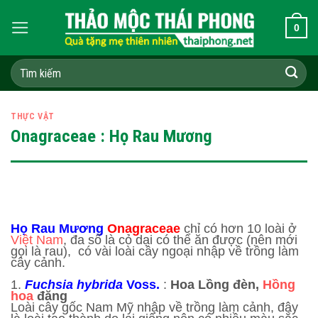
Skip
0
to
content
Tìm
kiếm:
THỰC VẬT
Onagraceae : Họ Rau Mương
Họ Rau Mương
Onagraceae
chỉ có hơn 10 loài ở
Việt Nam
, đa số là cỏ dại có thể ăn được (nên mới
gọi là rau), có vài loài cây ngoại nhập về trồng làm
cây cảnh.
1.
Fuchsia hybrida
Voss.
:
Hoa Lồng đèn,
Hồng
hoa
đăng
Loài cây gốc Nam Mỹ nhập về trồng làm cảnh, đây