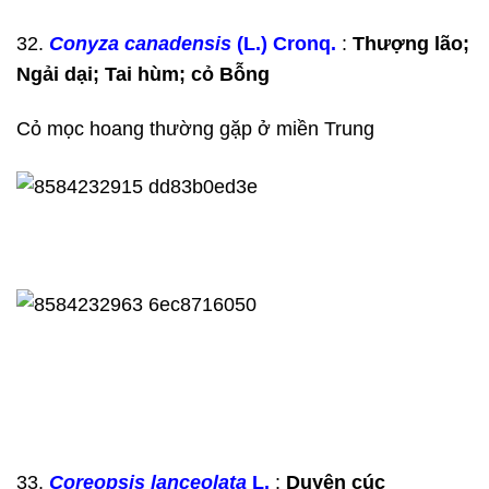
32.
Conyza canadensis
(L.) Cronq.
:
Thượng lão;
Ngải dại; Tai hùm; cỏ Bỗng
Cỏ mọc hoang thường gặp ở miền Trung
33.
Coreopsis lanceolata
L.
:
Duyên cúc