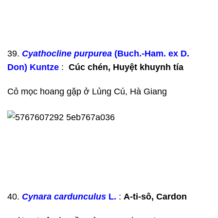
39.
Cyathocline purpurea
(Buch.-Ham. ex D.
Don) Kuntze
:
Cúc chén, Huyệt khuynh tía
Cỏ mọc hoang gặp ở Lủng Cú, Hà Giang
40.
Cynara cardunculus
L.
:
A-ti-sô, Cardon