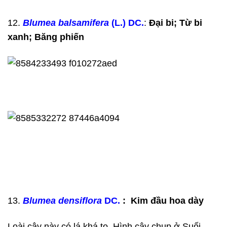
12.
Blumea balsamifera
(L.) DC.
:
Đại bi; Từ bi
xanh; Băng phiến
13.
Blumea densiflora
DC.
: Kim đầu hoa dày
Loài cây này có lá khá to. Hình cây chụp ở Suối