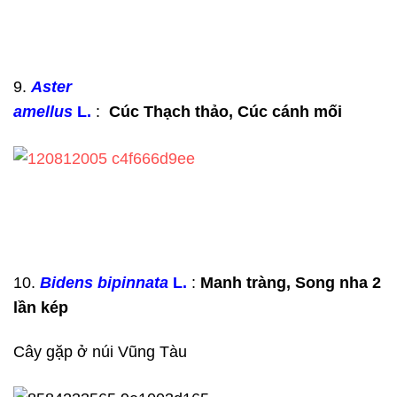
9.
Aster
amellus
L.
:
Cúc Thạch thảo,
Cúc
cánh mối
10.
Bidens
bipinnata
L.
:
Manh tràng, Song nha 2
lần kép
Cây gặp ở núi Vũng Tàu