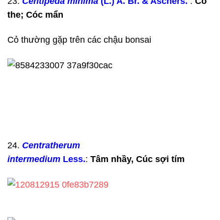
23.
Centipeda minima
(L.) A. Br. & Aschers.
:
Cỏ
the; Cóc mẩn
Cỏ thường gặp trên các chậu bonsai
24.
Centratherum
intermedium
Less.
:
Tâm nhầy,
Cúc
sợi tím