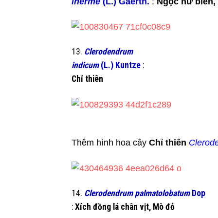
inerme
(L.) Gaertn.
:
Ngọc nữ biển
13.
Clerodendrum
indicum
(L.) Kuntze
:
Chỉ thiên
Thêm hình hoa cây
Chỉ thiên
Clerod
14.
Clerodendrum palmatolobatum
Dop
:
Xích đồng lá chân vịt, Mò đỏ