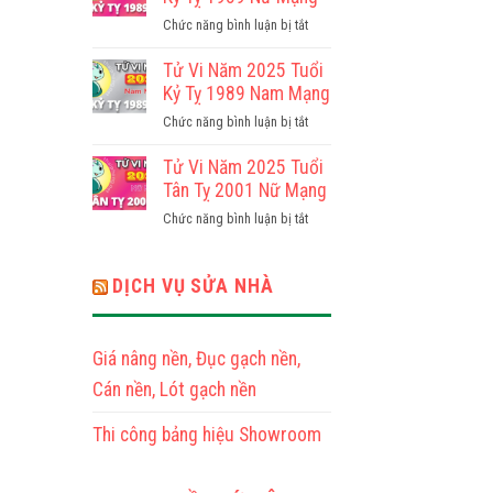
2025
Mạng
ở
Chức năng bình luận bị tắt
Tuổi
Tử
Đinh
Vi
Tử Vi Năm 2025 Tuổi
Tỵ
Năm
Kỷ Tỵ 1989 Nam Mạng
1977
2025
Nam
ở
Chức năng bình luận bị tắt
Tuổi
Mạng
Tử
Kỷ
Vi
Tử Vi Năm 2025 Tuổi
Tỵ
Năm
Tân Tỵ 2001 Nữ Mạng
1989
2025
Nữ
ở
Chức năng bình luận bị tắt
Tuổi
Mạng
Tử
Kỷ
Vi
Tỵ
Năm
DỊCH VỤ SỬA NHÀ
1989
2025
Nam
Tuổi
Mạng
Tân
Giá nâng nền, Đục gạch nền,
Tỵ
2001
Cán nền, Lót gạch nền
Nữ
Mạng
Thi công bảng hiệu Showroom