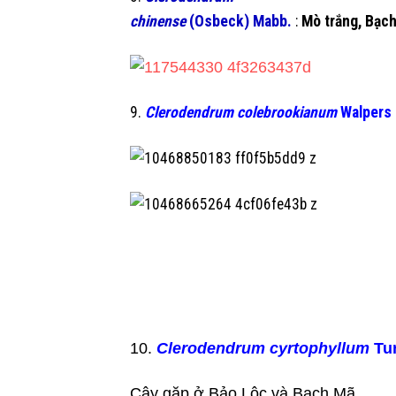
chinense
(Osbeck) Mabb.
:
Mò trắng, Bạc
9.
Clerodendrum colebrookianum
Walpers
10.
Clerodendrum cyrtophyllum
Tur
Cây gặp ở Bảo Lộc và Bạch Mã