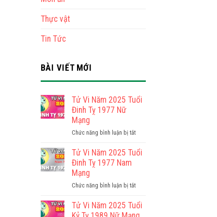
Thực vật
Tin Tức
BÀI VIẾT MỚI
Tử Vi Năm 2025 Tuổi
Đinh Tỵ 1977 Nữ
Mạng
ở
Chức năng bình luận bị tắt
Tử
Vi
Tử Vi Năm 2025 Tuổi
Năm
Đinh Tỵ 1977 Nam
2025
Mạng
Tuổi
ở
Chức năng bình luận bị tắt
Đinh
Tử
Tỵ
Vi
Tử Vi Năm 2025 Tuổi
1977
Năm
Kỷ Tỵ 1989 Nữ Mạng
Nữ