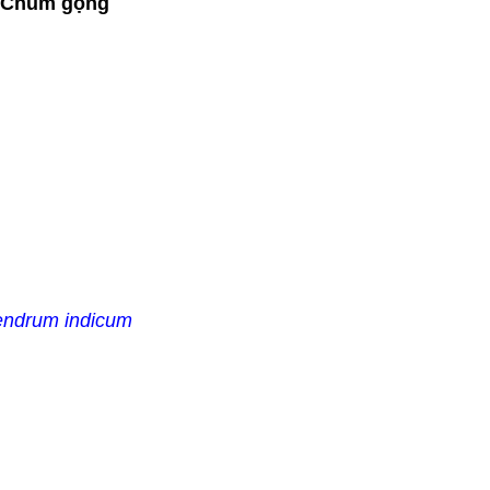
, Chùm gọng
endrum indicum