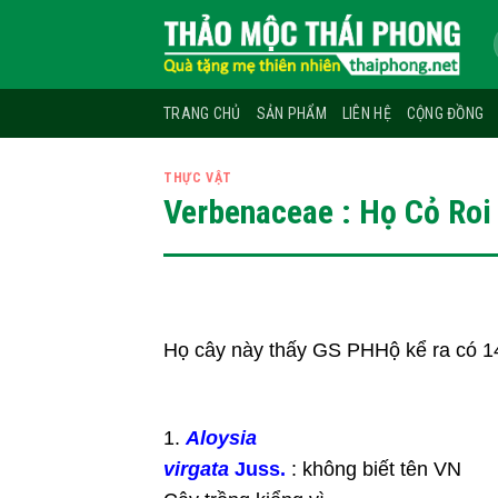
Skip
to
content
TRANG CHỦ
SẢN PHẨM
LIÊN HỆ
CỘNG ĐỒNG
THỰC VẬT
Verbenaceae : Họ Cỏ Roi
Họ cây này thấy GS PHHộ kể ra có 14
1.
Aloysia
virgata
Juss.
: không biết tên VN