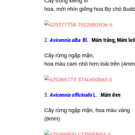
Cây trồng kiểng vì
hoa, mới nhìn giống hoa Bọ chó Budd
2.
Avicennia alba
Bl.
:
Mấm trắng, Mấm lưỡ
Cây rừng ngập mặn,
hoa màu cam nhỏ hơn loài trên (4mm
3.
Avicennia officinalis
L.
:
Mấm đen
Cây rừng ngập mặn, hoa màu vàng
(8mm)