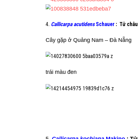
4.
Callicarpa acutidens
Schauer
: Tử châu
Cây gặp ở Quảng Nam – Đà Nẵng
trái màu đen
5.
Callicarpa kochiana
Makino
: Tử 