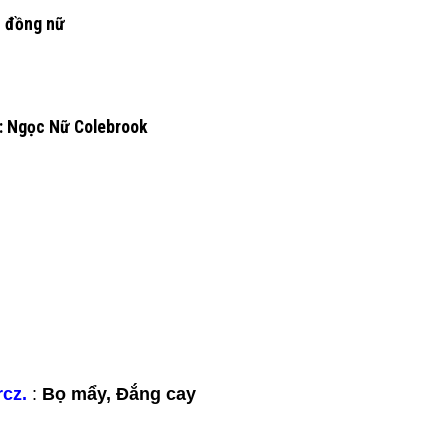
h đồng nữ
: Ngọc Nữ Colebrook
cz.
:
Bọ mẩy, Đắng cay