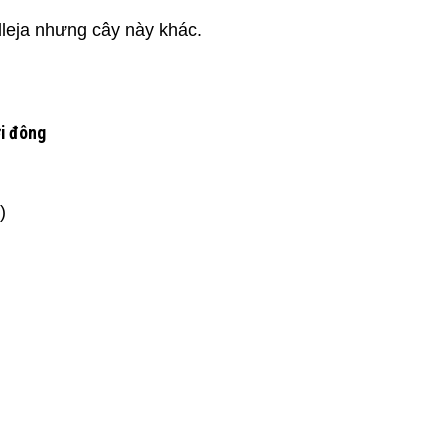
leja nhưng cây này khác.
i đông
)