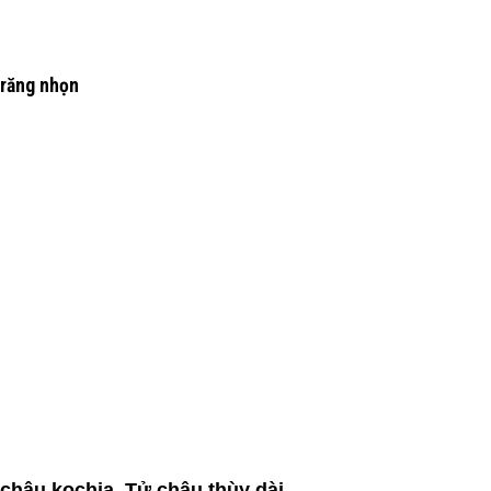
 răng nhọn
châu kochia, Tử châu thùy dài