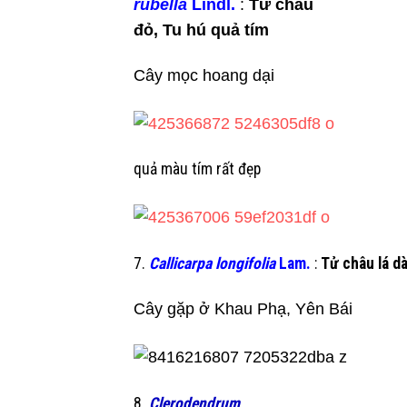
rubella
Lindl.
:
Tử châu
đỏ, Tu hú quả tím
Cây mọc hoang dại
quả màu tím rất đẹp
7.
Callicarpa longifolia
Lam.
:
Tử châu lá dà
Cây gặp ở Khau Phạ, Yên Bái
8.
Clerodendrum