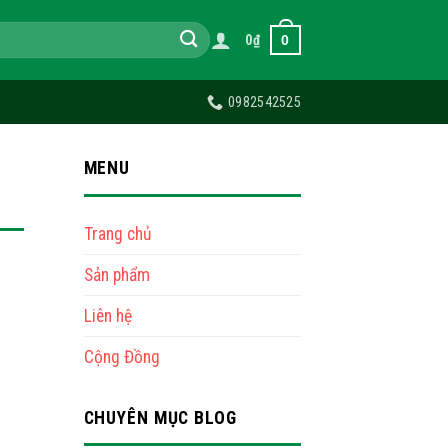
0
0
₫
0982542525
MENU
Trang chủ
Sản phẩm
Liên hệ
Cộng Đồng
CHUYÊN MỤC BLOG