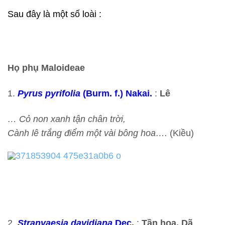
Sau đây là một số loài :
Họ phụ Maloideae
1.
Pyrus pyrifolia
(Burm. f.) Nakai.
:
Lê
… Cỏ non xanh tận chân trời,
Cành lê trắng điểm một vài bông hoa….
(Kiều)
2.
Stranvaesia davidiana
Dec.
:
Tần hoa, Dã