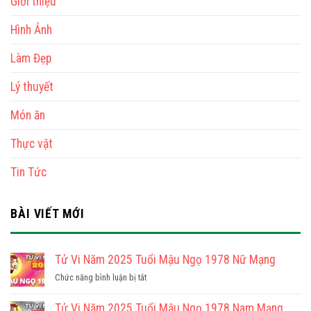
Giới thiệu
Hình Ảnh
Làm Đẹp
Lý thuyết
Món ăn
Thực vật
Tin Tức
BÀI VIẾT MỚI
Tử Vi Năm 2025 Tuổi Mậu Ngọ 1978 Nữ Mạng
ở
Chức năng bình luận bị tắt
Tử
Vi
Tử Vi Năm 2025 Tuổi Mậu Ngọ 1978 Nam Mạng