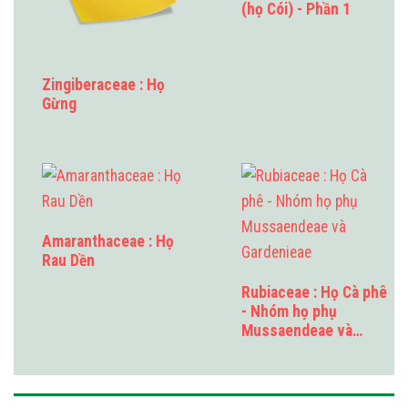
(họ Cói) - Phần 1
Zingiberaceae : Họ
Gừng
Amaranthaceae : Họ
Rau Dền
Rubiaceae : Họ Cà phê
- Nhóm họ phụ
Mussaendeae và…