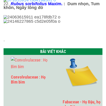
22.
Rubus sorbifolius
Maxim.
: Dum nhọn, Tum
khôn, Ngấy lông đỏ
.
BÀI VIẾT KHÁC
Convolvulaceae : Họ
Bìm bìm
Fabaceae - Họ Đậu, họ