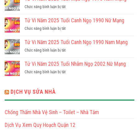
Năm
ở
Chức năng bình luận bị tắt
2025
Tử
Tuổi
Vi
Tử Vi Năm 2025 Tuổi Canh Ngọ 1990 Nữ Mạng
Mậu
Năm
Ngọ
ở
Chức năng bình luận bị tắt
2025
1978
Tử
Tuổi
Nữ
Vi
Tử Vi Năm 2025 Tuổi Canh Ngọ 1990 Nam Mạng
Mậu
Mạng
Năm
Ngọ
ở
Chức năng bình luận bị tắt
2025
1978
Tử
Tuổi
Nam
Vi
Tử Vi Năm 2025 Tuổi Nhâm Ngọ 2002 Nữ Mạng
Canh
Mạng
Năm
Ngọ
ở
Chức năng bình luận bị tắt
2025
1990
Tử
Tuổi
Nữ
Vi
Canh
Mạng
Năm
DỊCH VỤ SỬA NHÀ
Ngọ
2025
1990
Tuổi
Nam
Nhâm
Mạng
Chống Thấm Nhà Vệ Sinh – Toilet – Nhà Tắm
Ngọ
2002
Dịch Vụ Xem Quy Hoạch Quận 12
Nữ
Mạng