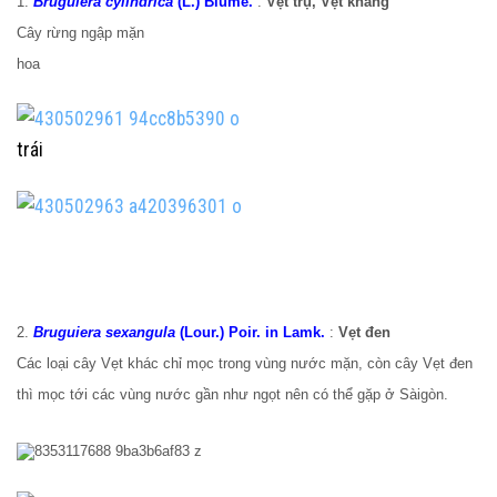
1.
Bruguiera cylindrica
(L.) Blume.
:
Vẹt trụ, Vẹt khang
Cây rừng ngập mặn
hoa
trái
2.
Bruguiera sexangula
(Lour.) Poir. in Lamk.
:
Vẹt đen
Các loại cây Vẹt khác chỉ mọc trong vùng nước mặn, còn cây Vẹt đen
thì mọc tới các vùng nước gần như ngọt nên có thể gặp ở Sàigòn.