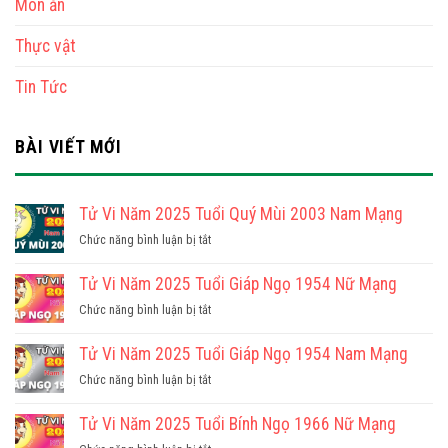
Món ăn
Thực vật
Tin Tức
BÀI VIẾT MỚI
Tử Vi Năm 2025 Tuổi Quý Mùi 2003 Nam Mạng
ở
Chức năng bình luận bị tắt
Tử
Vi
Tử Vi Năm 2025 Tuổi Giáp Ngọ 1954 Nữ Mạng
Năm
ở
Chức năng bình luận bị tắt
2025
Tử
Tuổi
Vi
Tử Vi Năm 2025 Tuổi Giáp Ngọ 1954 Nam Mạng
Quý
Năm
Mùi
ở
Chức năng bình luận bị tắt
2025
2003
Tử
Tuổi
Nam
Vi
Tử Vi Năm 2025 Tuổi Bính Ngọ 1966 Nữ Mạng
Giáp
Mạng
Năm
Ngọ