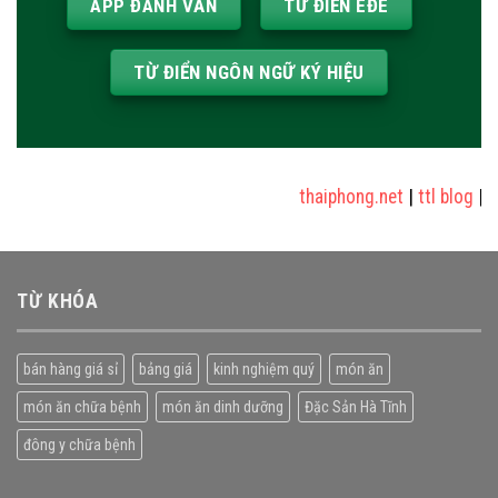
APP ĐÁNH VẦN
TỪ ĐIỂN ÊĐÊ
TỪ ĐIỂN NGÔN NGỮ KÝ HIỆU
thaiphong.net
|
ttl blog
|
sử
TỪ KHÓA
bán hàng giá sỉ
bảng giá
kinh nghiệm quý
món ăn
món ăn chữa bệnh
món ăn dinh dưỡng
Đặc Sản Hà Tĩnh
đông y chữa bệnh