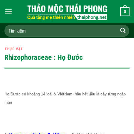
Skip
0
to
content
Tìm
kiếm:
THỰC VẬT
Rhizophoraceae : Họ Đước
Họ Đước có khoảng 14 loài ở ViệtNam, hầu hết đều là cây rừng ngập
mặn