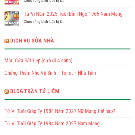
ở
Chức năng bình luận bị tắt
2025
1954
Tử
Tuổi
Nữ
Vi
Tử Vi Năm 2025 Tuổi Bính Ngọ 1966 Nam Mạng
Giáp
Mạng
Năm
Ngọ
ở
Chức năng bình luận bị tắt
2025
1954
Tử
Tuổi
Nam
Vi
Bính
Mạng
Năm
DỊCH VỤ SỬA NHÀ
Ngọ
2025
1966
Tuổi
Nữ
Bính
Mạng
Mẫu Cửa Sắt Đẹp (cửa đi 4 cánh)
Ngọ
1966
Chống Thấm Nhà Vệ Sinh – Toilet – Nhà Tắm
Nam
Mạng
BLOG TRẦN TỨ LIÊM
Tử Vi Tuổi Giáp Tý 1984 Năm 2027 Nữ Mạng thế nào?
Tử Vi Tuổi Giáp Tý 1984 Năm 2027 Nam Mạng