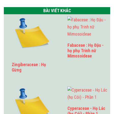
BÀI VIẾT KHÁC
Fabaceae : Họ Đậu -
họ phụ Trinh nữ
Mimosoideae
Zingiberaceae : Họ
Gừng
Cyperaceae - Họ Lác
(họ Cói) - Phần 1