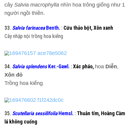
cây
Salvia macrophylla
nhìn
hoa
trông giống như 1
người ngồi thiền.
33.
Salvia farinacea
Benth.
:
Cứu thảo bột, Xôn xanh
Cây nhập nội trồng
hoa
kiểng
34.
Salvia splendens
Ker.-Gawl.
:
Xác pháo,
hoa
Diễn
,
Xôn đỏ
Trồng
hoa
kiểng
35.
Scutellaria sessilifolia
Hemsl.
:
Thuẫn tím, Hoàng Cầm
lá không cuống