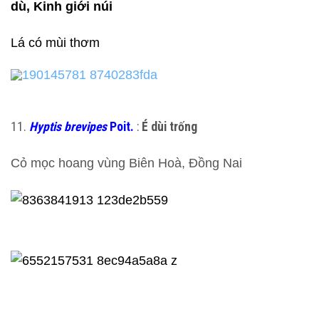
dù, Kinh giới núi
Lá có mùi thơm
11.
Hyptis brevipes
Poit.
:
É dùi trống
Cỏ mọc hoang vùng Biên Hoà, Đồng Nai