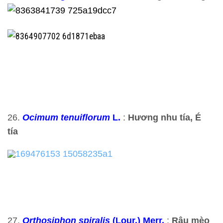
26.
Ocimum tenuiflorum
L.
:
Hương nhu tía, É
tía
27.
Orthosiphon spiralis
(Lour.) Merr.
:
Râu mèo