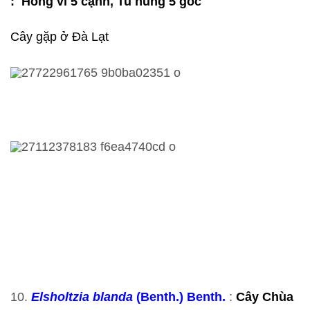
: Hồng vĩ 5 cạnh, Tu hùng 5 góc
Cây gặp ở Đà Lạt
10.
Elsholtzia blanda
(Benth.) Benth.
:
Cây Chùa