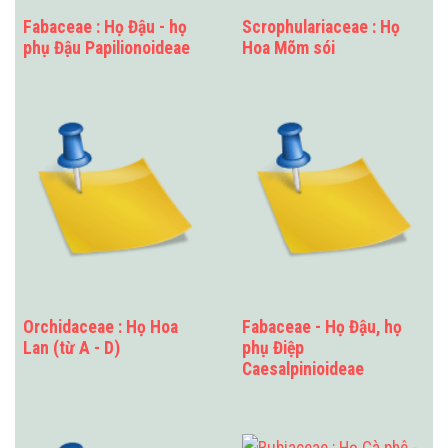
Fabaceae : Họ Đậu - họ
Scrophulariaceae : Họ
phụ Đậu Papilionoideae
Hoa Mõm sói
Orchidaceae : Họ Hoa
Fabaceae - Họ Đậu, họ
Lan (từ A - D)
phụ Điệp
Caesalpinioideae