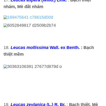
17.
Leucas aspera
(Willd.) Link.
:
Bạch thiệt
nhám, Mè đất nhám
18.
Leucas mollissima
Wall. ex Benth.
: Bạch
thiệt mềm
19.
Leucas zeylanica
(L.) R. Br.
:
Bạch thiệt, Mè