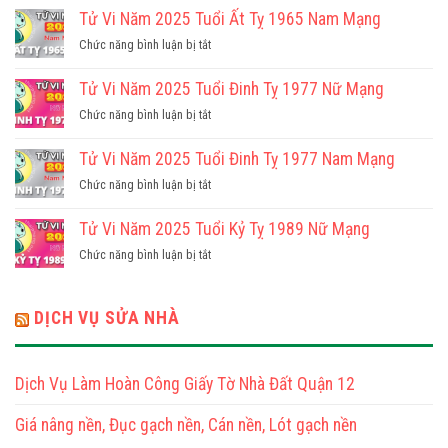
Vi
Tử Vi Năm 2025 Tuổi Ất Tỵ 1965 Nam Mạng
Năm
ở
Chức năng bình luận bị tắt
2025
Tử
Tuổi
Vi
Tử Vi Năm 2025 Tuổi Đinh Tỵ 1977 Nữ Mạng
Ất
Năm
Tỵ
ở
Chức năng bình luận bị tắt
2025
1965
Tử
Tuổi
Nữ
Vi
Tử Vi Năm 2025 Tuổi Đinh Tỵ 1977 Nam Mạng
Ất
Mạng
Năm
Tỵ
ở
Chức năng bình luận bị tắt
2025
1965
Tử
Tuổi
Nam
Vi
Tử Vi Năm 2025 Tuổi Kỷ Tỵ 1989 Nữ Mạng
Đinh
Mạng
Năm
Tỵ
ở
Chức năng bình luận bị tắt
2025
1977
Tử
Tuổi
Nữ
Vi
Đinh
Mạng
Năm
DỊCH VỤ SỬA NHÀ
Tỵ
2025
1977
Tuổi
Nam
Kỷ
Mạng
Dịch Vụ Làm Hoàn Công Giấy Tờ Nhà Đất Quận 12
Tỵ
1989
Giá nâng nền, Đục gạch nền, Cán nền, Lót gạch nền
Nữ
Mạng