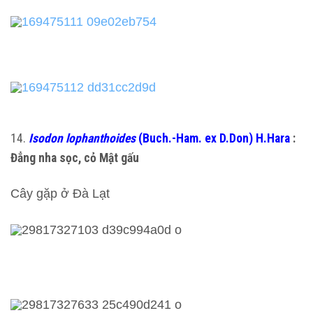
14.
Isodon lophanthoides
(Buch.-Ham. ex D.Don) H.Hara
:
Đẳng nha sọc, cỏ Mật gấu
Cây gặp ở Đà Lạt