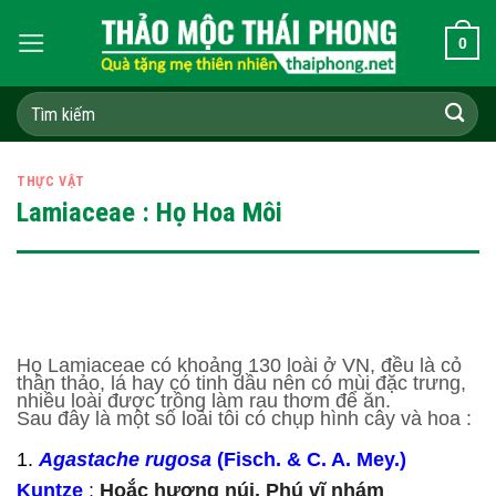
Skip
0
to
content
Tìm
kiếm:
THỰC VẬT
Lamiaceae : Họ Hoa Môi
Họ Lamiaceae có khoảng 130 loài ở VN, đều là cỏ
thân thảo, lá hay có tinh dầu nên có mùi đặc trưng,
nhiều loài được trồng làm rau thơm để ăn.
Sau đây là một số loài tôi có chụp hình cây và hoa :
1.
Agastache rugosa
(Fisch. & C. A. Mey.)
Kuntze
:
Hoắc hương núi, Phú vĩ nhám