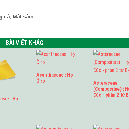
g cá, Mật sâm
BÀI VIẾT KHÁC
Acanthaceae : Họ
Ô rô
Asteraceae
(Compositae) : H
Cúc - phần 2 từ 
ceae : Họ