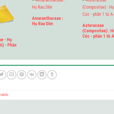
Amaranthaceae :
Họ Rau Dền
Asteraceae
(Compositae) : H
Cúc - phần 1 từ A
e - Họ
D
ói) - Phần
malink
.