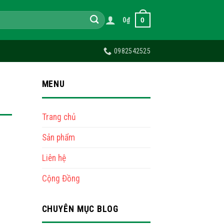
0
0
₫
0982542525
MENU
Trang chủ
Sản phẩm
Liên hệ
g
Cộng Đồng
CHUYÊN MỤC BLOG