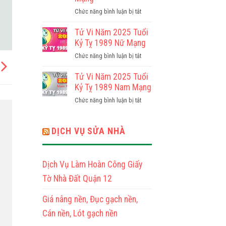
Tuổi
ở
Chức năng bình luận bị tắt
Đinh
Tử
Tỵ
Vi
Tử Vi Năm 2025 Tuổi
1977
Năm
Kỷ Tỵ 1989 Nữ Mạng
Nữ
2025
Mạng
ở
Chức năng bình luận bị tắt
Tuổi
Tử
Đinh
Vi
Tử Vi Năm 2025 Tuổi
Tỵ
Năm
Kỷ Tỵ 1989 Nam Mạng
1977
2025
Nam
ở
Chức năng bình luận bị tắt
Tuổi
Mạng
Tử
Kỷ
Vi
Tỵ
Năm
DỊCH VỤ SỬA NHÀ
1989
2025
Nữ
Tuổi
Mạng
Kỷ
Dịch Vụ Làm Hoàn Công Giấy
Tỵ
1989
Tờ Nhà Đất Quận 12
Nam
Mạng
Giá nâng nền, Đục gạch nền,
Cán nền, Lót gạch nền