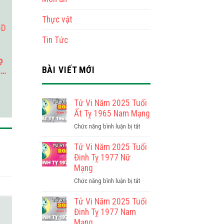
Thực vật
Tin Tức
ọ
BÀI VIẾT MỚI
-
Tử Vi Năm 2025 Tuổi
Ất Tỵ 1965 Nam Mạng
ở
Chức năng bình luận bị tắt
Tử
Vi
Tử Vi Năm 2025 Tuổi
Năm
Đinh Tỵ 1977 Nữ
2025
Mạng
Tuổi
ở
Chức năng bình luận bị tắt
Ất
Tử
Tỵ
Vi
Tử Vi Năm 2025 Tuổi
1965
Năm
Đinh Tỵ 1977 Nam
Nam
2025
Mạng
Mạng