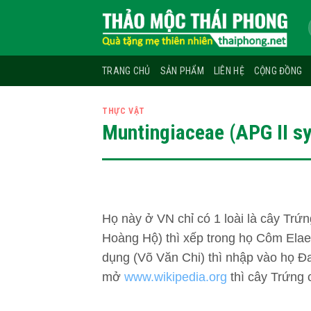
Skip
to
content
TRANG CHỦ
SẢN PHẨM
LIÊN HỆ
CỘNG ĐỒNG
THỰC VẬT
Muntingiaceae (APG II s
Họ này ở VN chỉ có 1 loài là cây Tr
Hoàng Hộ) thì xếp trong họ
Côm Elaeo
dụng (Võ Văn Chi) thì nhập vào họ Đa
mở
www.wikipedia.org
thì cây Trứng 