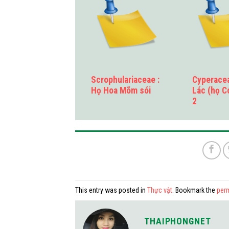
Scrophulariaceae :
Cyperacea
Họ Hoa Mõm sói
Lác (họ C
2
This entry was posted in
Thực vật
. Bookmark the
per
THAIPHONGNET