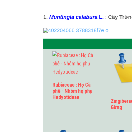
1.
Muntingia calabura
L.
:
Cây Trứn
Rubiaceae : Họ Cà
phê - Nhóm họ phụ
Hedyotideae
Zingibera
Gừng