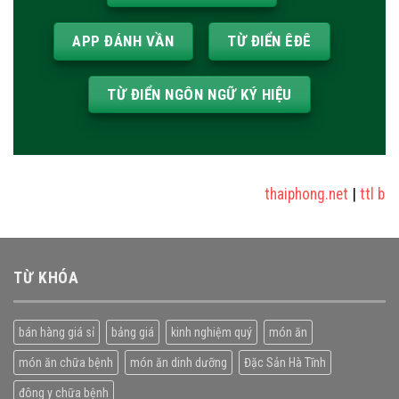
APP ĐÁNH VẦN
TỪ ĐIỂN ÊĐÊ
TỪ ĐIỂN NGÔN NGỮ KÝ HIỆU
thaiphong.net
|
ttl blog
TỪ KHÓA
bán hàng giá sỉ
bảng giá
kinh nghiệm quý
món ăn
món ăn chữa bệnh
món ăn dinh dưỡng
Đặc Sản Hà Tĩnh
đông y chữa bệnh