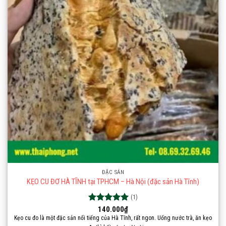
ĐẶC SẢN
KẸO CU ĐƠ HÀ TĨNH tại TPHCM – Hà Nội (đặc sản Hà Tĩnh)
(1)
Được xếp
140.000
₫
hạng
5.00
Kẹo cu đo là một đặc sản nổi tiếng của Hà Tĩnh, rất ngon. Uống nước trà, ăn kẹo
5 sao