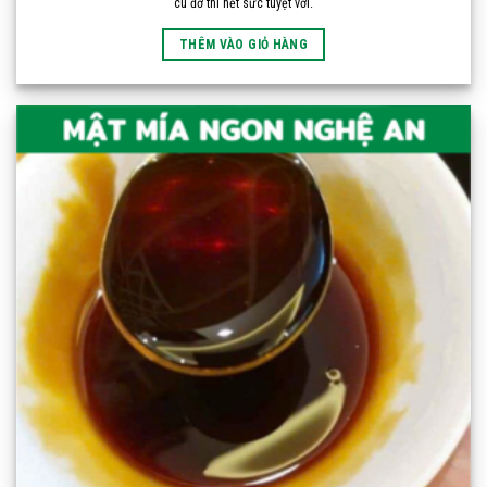
cu đơ thì hết sức tuyệt vời.
THÊM VÀO GIỎ HÀNG