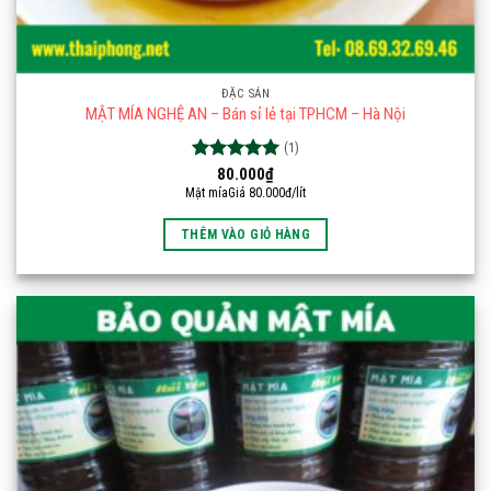
ĐẶC SẢN
MẬT MÍA NGHỆ AN – Bán sỉ lẻ tại TPHCM – Hà Nội
(1)
Được xếp
80.000
₫
hạng
5.00
Mật míaGiá 80.000đ/lít
5 sao
THÊM VÀO GIỎ HÀNG