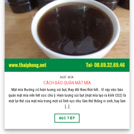
MẬT MÍA
CÁCH BẢO QUẢN MẬT MÍA
Mật mía thường có hiện tượng sủi bọt, thay đổi theo thời tiết… Vì vậy việc bảo
quản mật mía nên hết sức chú ý. Hiện tượng sủi bọt (mật mía tạo ra kính CO2) là
một lợi thế của mật mía trong một số lĩnh vực như làm thế thống vi sinh, hay làm
[...]
ĐỌC TIẾP