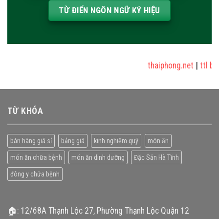
TỪ ĐIỂN NGÔN NGỮ KÝ HIỆU
thaiphong.net
|
ttl bl
TỪ KHÓA
bán hàng giá sỉ
bảng giá
kinh nghiệm quý
món ăn
món ăn chữa bệnh
món ăn dinh dưỡng
Đặc Sản Hà Tĩnh
đông y chữa bệnh
🏠: 12/68A Thạnh Lộc 27, Phường Thạnh Lộc Quận 12