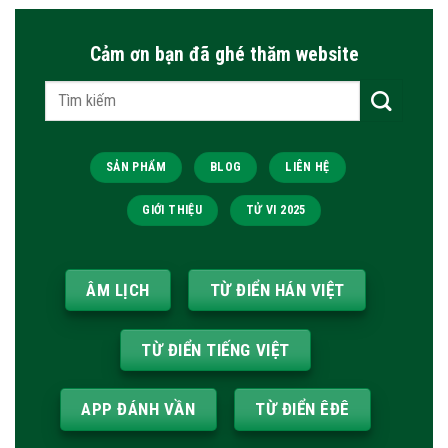
Cảm ơn bạn đã ghé thăm website
Tìm
kiếm:
SẢN PHẨM
BLOG
LIÊN HỆ
GIỚI THIỆU
TỬ VI 2025
ÂM LỊCH
TỪ ĐIỂN HÁN VIỆT
TỪ ĐIỂN TIẾNG VIỆT
APP ĐÁNH VẦN
TỪ ĐIỂN ÊĐÊ