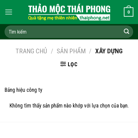
Skip
0
to
content
Tìm
kiếm:
TRANG CHỦ
/
SẢN PHẨM
/
XÂY DỰNG
LỌC
Bảng hiệu công ty
Không tìm thấy sản phẩm nào khớp với lựa chọn của bạn.