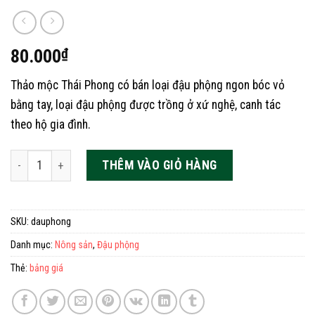
80.000
₫
Thảo mộc Thái Phong có bán loại đậu phộng ngon bóc vỏ
bằng tay, loại đậu phộng được trồng ở xứ nghệ, canh tác
theo hộ gia đình.
Đậu Phộng Nhân - Lạc Nhân số lượng
THÊM VÀO GIỎ HÀNG
SKU:
dauphong
Danh mục:
Nông sản
,
Đậu phộng
Thẻ:
bảng giá