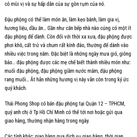
có mùi vị và sự hấp dẫn của sự gòn rụm của nó.
Đậu phộng có thể làm món ăn, làm kẹo bánh, làm gia vị,
hương liệu, dầu ăn… Gần như căn bếp nhà nào củng có một ít
đậu phộng để dành. Còn đối với thời xa xưa, đậu phộng được
phơi khô, cất trử và chum rất kính đáo, thường để dành vào
nhiều việc trong năm. Đặc biệt là những ngày mưa gió, giông
bảo… đậu phộng được các mẹ chế biết thành nhiều món như:
muối đậu phộng, đậu phộng giầm nước mắm, đậu phộng
rang muối… Ắt hẳn những hương vị này vẫn còn trong ký ức
quý khách.
Thái Phong Shop có bán đậu phộng tại Quận 12 – TPHCM,
quý anh chị ở Tp Hồ Chí Minh có thể tới nơi hoặc gửi qua
giao hàng, thường nhận hàng trong ngày.
Các tỉnh khác: giao hàng qua dịch vụ giao hàng, thời gian