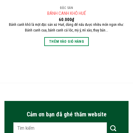
ĐẶC SẢN
BÁNH CANH KHÔ HUẾ
60.000
₫
Bánh canh khô là một đặc sản xứ Huế, dùng để nấu được nhiều món ngon như:
Bánh canh cua, bánh canh cá lóc, mỳ ý, mì xào, thay bún...
THÊM VÀO GIỎ HÀNG
Cảm ơn bạn đã ghé thăm website
Tìm