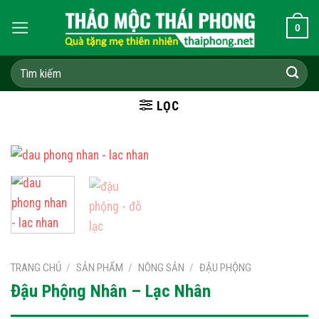
Skip
0
to
content
Tìm
kiếm:
LỌC
TRANG CHỦ
/
SẢN PHẨM
/
NÔNG SẢN
/
ĐẬU PHỘNG
Đậu Phộng Nhân – Lạc Nhân