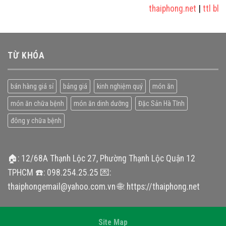
thaiphong.net
|
ttl blog
TỪ KHÓA
bán hàng giá sỉ
bảng giá
kinh nghiệm quý
món ăn
món ăn chữa bệnh
món ăn dinh dưỡng
Đặc Sản Hà Tĩnh
đông y chữa bệnh
🏠: 12/68A Thạnh Lộc 27, Phường Thạnh Lộc Quận 12
TPHCM ☎️: 098.254.25.25 💌:
thaiphongemail@yahoo.com.vn 🌐: https://thaiphong.net
Site Map