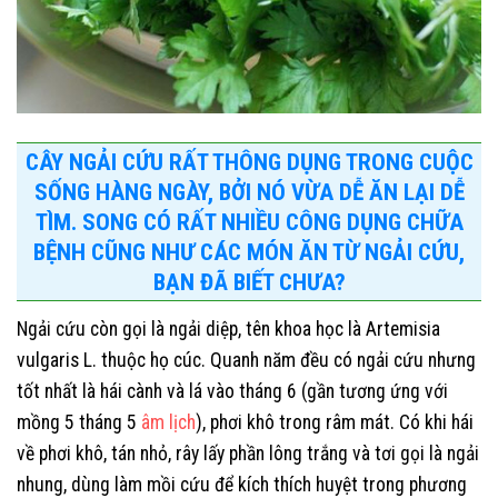
CÂY NGẢI CỨU RẤT THÔNG DỤNG TRONG CUỘC
SỐNG HÀNG NGÀY, BỞI NÓ VỪA DỄ ĂN LẠI DỄ
TÌM. SONG CÓ RẤT NHIỀU CÔNG DỤNG CHỮA
BỆNH CŨNG NHƯ CÁC MÓN ĂN TỪ NGẢI CỨU,
BẠN ĐÃ BIẾT CHƯA?
Ngải cứu còn gọi là ngải diệp, tên khoa học là Artemisia
vulgaris L. thuộc họ cúc. Quanh năm đều có ngải cứu nhưng
tốt nhất là hái cành và lá vào tháng 6 (gần tương ứng với
mồng 5 tháng 5
âm lịch
), phơi khô trong râm mát. Có khi hái
về phơi khô, tán nhỏ, rây lấy phần lông trắng và tơi gọi là ngải
nhung, dùng làm mồi cứu để kích thích huyệt trong phương