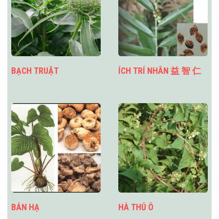
BẠCH TRUẬT
ÍCH TRÍ NHÂN 益 智 仁
BÁN HẠ
HÀ THỦ Ô