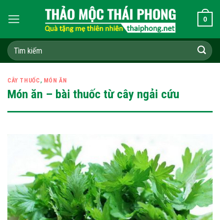
Skip
0
to
content
Tìm
kiếm:
CÂY THUỐC
,
MÓN ĂN
Món ăn – bài thuốc từ cây ngải cứu