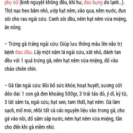
phụ nữ
(kinh nguyệt không đều, khí hư,
đau bụng
do lạnh…).
Thịt nạc heo băm nhỏ, ướp hạt nêm, xào qua, nêm nước, đun
sôi cho rau ngải cứu. Canh sôi đều, nêm hạt nêm vừa miệng,
ăn nóng.
– Trứng gà tráng ngải cứu: Giúp lưu thông máu lên não trị
bệnh
đau đầu
. Lấy một nắm lá ngải cứu, xắt nhỏ, đánh tan
đều với 1 quả trứng gà, nêm hạt nêm vừa miệng, đổ vào
chảo chiên chín.
– Gà tần ngải cứu: Bồi bổ sức khỏe, hoạt huyết, xương cốt
dẻo dai: 1 con gà đen khoảng 500gr, 3 trái táo đỏ, ý dĩ, kỷ từ,
3 lát sâm ta, ngải cứu, hạt sen, tam thất, hạt nêm. Gà làm
sạch, mổ moi, nhồi tất cả các nguyên liệu vào trong gà, cho
gà vào nồi, đổ săm sắp nước, nêm hạt nêm vừa miệng, tần
cho đến khi gà mềm nhừ.