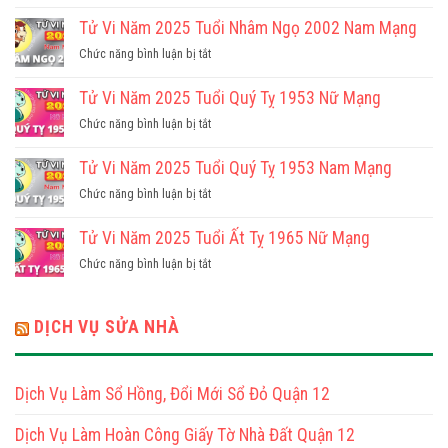
Tử
Vi
Tử Vi Năm 2025 Tuổi Nhâm Ngọ 2002 Nam Mạng
Năm
ở
Chức năng bình luận bị tắt
2025
Tử
Tuổi
Vi
Tử Vi Năm 2025 Tuổi Quý Tỵ 1953 Nữ Mạng
Nhâm
Năm
Ngọ
ở
Chức năng bình luận bị tắt
2025
2002
Tử
Tuổi
Nữ
Vi
Tử Vi Năm 2025 Tuổi Quý Tỵ 1953 Nam Mạng
Nhâm
Mạng
Năm
Ngọ
ở
Chức năng bình luận bị tắt
2025
2002
Tử
Tuổi
Nam
Vi
Tử Vi Năm 2025 Tuổi Ất Tỵ 1965 Nữ Mạng
Quý
Mạng
Năm
Tỵ
ở
Chức năng bình luận bị tắt
2025
1953
Tử
Tuổi
Nữ
Vi
Quý
Mạng
Năm
DỊCH VỤ SỬA NHÀ
Tỵ
2025
1953
Tuổi
Nam
Ất
Mạng
Dịch Vụ Làm Sổ Hồng, Đổi Mới Sổ Đỏ Quận 12
Tỵ
1965
Dịch Vụ Làm Hoàn Công Giấy Tờ Nhà Đất Quận 12
Nữ