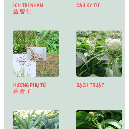
ÍCH TRÍ NHÂN
CÂU KỶ TỬ
益 智 仁
HƯƠNG PHỤ TỬ
BẠCH TRUẬT
香 附 子