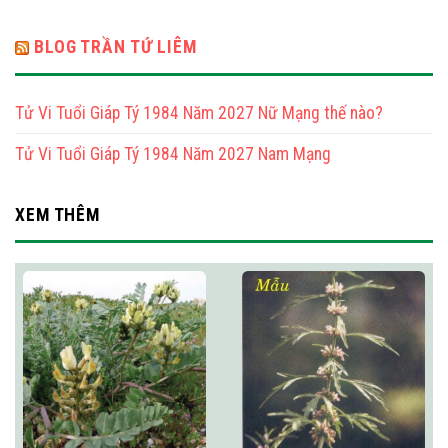
Mạng
BLOG TRẦN TỨ LIÊM
Tử Vi Tuổi Giáp Tý 1984 Năm 2027 Nữ Mạng thế nào?
Tử Vi Tuổi Giáp Tý 1984 Năm 2027 Nam Mạng
XEM THÊM