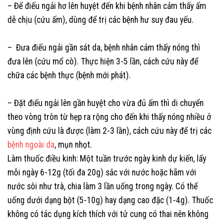
– Để điếu ngải hơ lên huyệt đến khi bệnh nhân cảm thấy ấm
dễ chịu (cứu ấm), dùng để trị các bệnh hư suy đau yếu.
– Đưa điếu ngải gần sát da, bệnh nhân cảm thấy nóng thì
đưa lên (cứu mổ cò). Thực hiện 3-5 lần, cách cứu này để
chữa các bệnh thực (bệnh mới phát).
– Đặt điếu ngải lên gần huyệt cho vừa đủ ấm thì di chuyển
theo vòng tròn từ hẹp ra rộng cho đến khi thấy nóng nhiều ở
vùng định cứu là được (làm 2-3 lần), cách cứu này để trị các
bệnh ngoài da
, mụn nhọt.
Làm thuốc điều kinh: Một tuần trước ngày kinh dự kiến, lấy
mỗi ngày 6-12g (tối đa 20g) sắc với nước hoặc hãm với
nước sôi như trà, chia làm 3 lần uống trong ngày. Có thể
uống dưới dạng bột (5-10g) hay dạng cao đặc (1-4g). Thuốc
không có tác dụng kích thích với tử cung có thai nên không