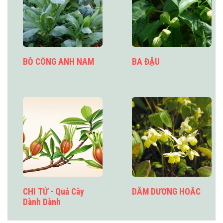
BỒ CÔNG ANH NAM
BA ĐẬU
CHI TỬ - Quả Cây
DÂM DƯƠNG HOẮC
Dành Dành