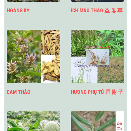
HOÀNG KỲ
ÍCH MẪU THẢO 益 母 草
CAM THẢO
HƯƠNG PHỤ TỬ 香 附 子