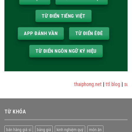
TỪ ĐIỂN TIẾNG VIỆT
APP ĐÁNH VẦN
TỪ ĐIỂN ÊĐÊ
TỪ ĐIỂN NGÔN NGỮ KÝ HIỆU
thaiphong.net
|
ttl blog
|
sửa nh
TỪ KHÓA
bán hàng giá sỉ
bảng giá
kinh nghiệm quý
món ăn