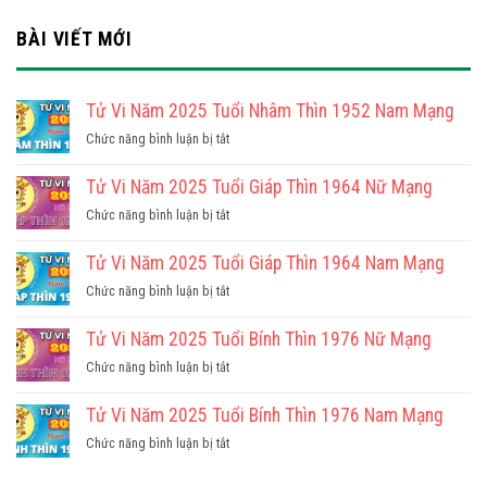
BÀI VIẾT MỚI
Tử Vi Năm 2025 Tuổi Nhâm Thìn 1952 Nam Mạng
ở
Chức năng bình luận bị tắt
Tử
Vi
Tử Vi Năm 2025 Tuổi Giáp Thìn 1964 Nữ Mạng
Năm
ở
Chức năng bình luận bị tắt
2025
Tử
Tuổi
Vi
Tử Vi Năm 2025 Tuổi Giáp Thìn 1964 Nam Mạng
Nhâm
Năm
Thìn
ở
Chức năng bình luận bị tắt
2025
1952
Tử
Tuổi
Nam
Vi
Tử Vi Năm 2025 Tuổi Bính Thìn 1976 Nữ Mạng
Giáp
Mạng
Năm
Thìn
ở
Chức năng bình luận bị tắt
2025
1964
Tử
Tuổi
Nữ
Vi
Tử Vi Năm 2025 Tuổi Bính Thìn 1976 Nam Mạng
Giáp
Mạng
Năm
Thìn
ở
Chức năng bình luận bị tắt
2025
1964
Tử
Tuổi
Nam
Vi