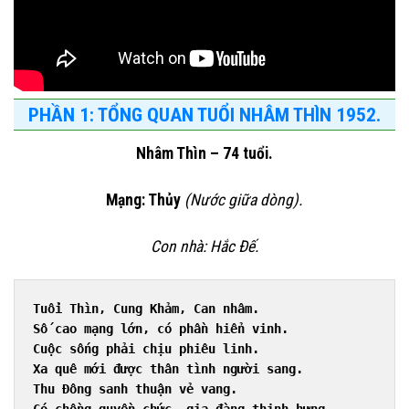
PHẦN 1: TỔNG QUAN TUỔI NHÂM THÌN 1952.
Nhâm Thìn – 74 tuổi.
Mạng: Thủy
(Nước giữa dòng).
Con nhà: Hắc Đế.
Tuổi Thìn, Cung Khảm, Can nhâm.
Số cao mạng lớn, có phần hiển vinh.
Cuộc sống phải chịu phiêu linh.
Xa quê mới được thân tình người sang.
Thu Đông sanh thuận vẻ vang.