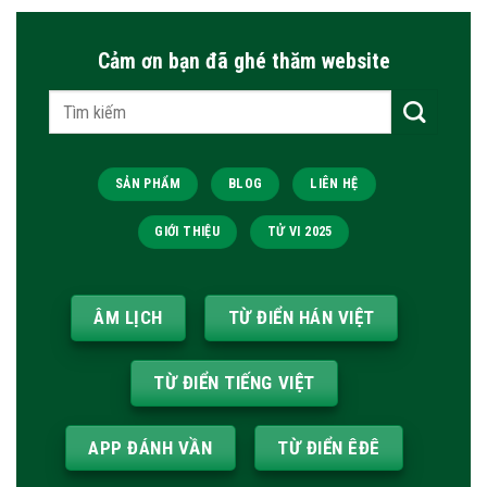
Cảm ơn bạn đã ghé thăm website
Tìm
kiếm:
SẢN PHẨM
BLOG
LIÊN HỆ
GIỚI THIỆU
TỬ VI 2025
ÂM LỊCH
TỪ ĐIỂN HÁN VIỆT
TỪ ĐIỂN TIẾNG VIỆT
APP ĐÁNH VẦN
TỪ ĐIỂN ÊĐÊ