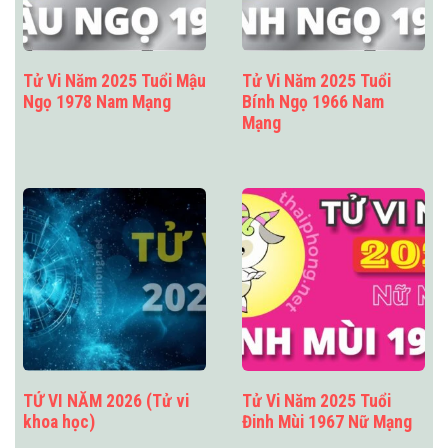
Tử Vi Năm 2025 Tuổi Mậu
Tử Vi Năm 2025 Tuổi
Ngọ 1978 Nam Mạng
Bính Ngọ 1966 Nam
Mạng
TỬ VI NĂM 2026 (Tử vi
Tử Vi Năm 2025 Tuổi
khoa học)
Đinh Mùi 1967 Nữ Mạng