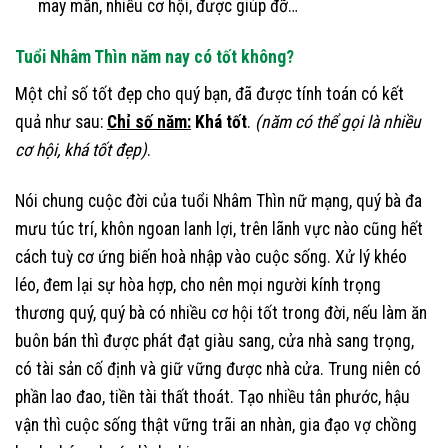
may mắn, nhiều cơ hội, được giúp đỡ…
Tuổi Nhâm Thìn năm nay có tốt không?
Một chỉ số tốt đẹp cho quý bạn, đã được tính toán có kết
quả như sau:
Chỉ số năm:
Khá tốt
.
(năm có thể gọi là nhiều
cơ hội, khá tốt đẹp)
.
Nói chung cuộc đời của tuổi Nhâm Thìn nữ mạng, quý bà đa
mưu túc trí, khôn ngoan lanh lợi, trên lãnh vực nào cũng hết
cách tuỳ cơ ứng biến hoà nhập vào cuộc sống. Xử lý khéo
léo, đem lại sự hòa hợp, cho nên mọi người kính trọng
thương quý, quý bà có nhiều cơ hội tốt trong đời, nếu làm ăn
buôn bán thì được phát đạt giàu sang, cửa nhà sang trọng,
có tài sản cố định và giữ vững được nhà cửa. Trung niên có
phần lao đao, tiền tài thất thoát. Tạo nhiều tân phước, hậu
vận thì cuộc sống thật vững trãi an nhàn, gia đạo vợ chồng