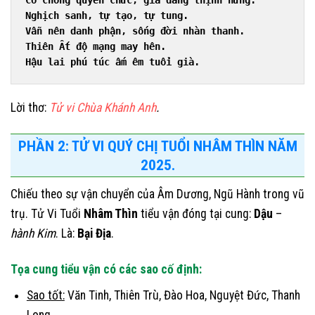
Có chồng quyền chức, gia đàng thịnh hưng.
Nghịch sanh, tự tạo, tự tung.
Vẫn nên danh phận, sống đời nhàn thanh.
Thiên Ất độ mạng may hên.
Hậu lai phú túc ấm êm tuổi già.
Lời thơ:
Tử vi Chùa Khánh Anh
.
PHẦN 2: TỬ VI QUÝ CHỊ TUỔI NHÂM THÌN NĂM
2025.
Chiếu theo sự vận chuyển của Âm Dương, Ngũ Hành trong vũ
trụ. Tử Vi Tuổi
Nhâm Thìn
tiểu vận đóng tại cung:
Dậu
–
hành Kim
. Là:
Bại Địa
.
Tọa cung tiểu vận có các sao cố định:
Sao tốt:
Văn Tinh, Thiên Trù, Đào Hoa, Nguyệt Đức, Thanh