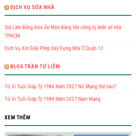
Bính
Mạng
Năm
DỊCH VỤ SỬA NHÀ
Thìn
2025
1976
Tuổi
Nữ
Bính
Mạng
Giá Làm Bảng Inox Ăn Mòn Bảng tên công ty, biển số nhà
Thìn
1976
TPHCM
Nam
Mạng
Dịch Vụ Xin Giấy Phép Xây Dựng Nhà Ở Quận 12
BLOG TRẦN TỨ LIÊM
Tử Vi Tuổi Giáp Tý 1984 Năm 2027 Nữ Mạng thế nào?
Tử Vi Tuổi Giáp Tý 1984 Năm 2027 Nam Mạng
XEM THÊM