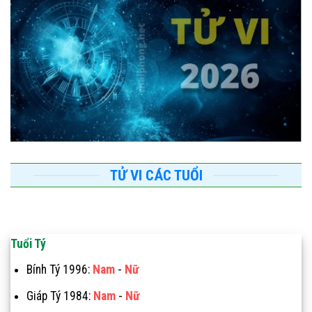
TỬ VI CÁC TUỔI
Tuổi Tý
Bính Tý 1996:
Nam
-
Nữ
Giáp Tý 1984:
Nam
-
Nữ