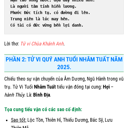
Nạn tao sông nước, đọa đày nhiều hơn.
Là người tâm tính hiền lương.
Phước Đức tích tụ, có đường đi lên.
Trung niên là lúc may hên.
Có tài có đức vững bền lợi danh.
Lời thơ:
Tử vi Chùa Khánh Anh
.
PHẦN 2: TỬ VI QUÝ ANH TUỔI NHÂM TUẤT NĂM
2025.
Chiếu theo sự vận chuyển của Âm Dương, Ngũ Hành trong vũ
trụ. Tử Vi Tuổi
Nhâm Tuất
tiểu vận đóng tại cung:
Hợi
–
hành Thủy
. Là:
Bình Địa
.
Tọa cung tiểu vận có các sao cố định:
Sao tốt:
Lộc Tồn, Thiên Hỉ, Thiếu Dương, Bác Sỹ, Lưu
Thiên Mã.