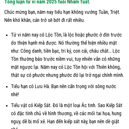
Tổng luận tử vi năm 2025 tuổi Nhâm Tuất.
Chúc mừng bạn, năm nay tiểu hạn không vướng Tuần, Triệt.
Nên khó khăn, cản trở sẽ bớt đi rất nhiều.
Tử vi năm nay có Lộc Tồn, là lộc hoặc phước ở đời trước
do thiện hạnh mà được. Nó thường thể hiện nhiều mặt
như: Công danh, tiền bạc, tri kỷ, con cái, cháu chắt… Lộc
Tồn thường báo trước niềm vui, tuy nhiên vẫn có những
mặt ngược lại. Năm nay có Lộc Tồn hội với Thiên không,
thật sự có phước nhưng phước đó lại trở ngại chính mình.
Tiểu hạn có Lưu Hà. Bạn nên cẩn trọng với sông nước
nhé!
Tiểu vật có Kiếp Sát. Đó là một loại Ác tinh. Sao Kiếp Sát
có đặc tính chủ về hình thương, về các mối tai họa, hung
nguy, dễ bị mổ xẻ. Hạn đến kiếp sát này, bạn nên dè giặt