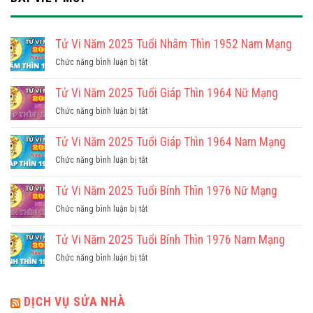
Tử Vi Năm 2025 Tuổi Nhâm Thìn 1952 Nam Mạng
ở
Chức năng bình luận bị tắt
Tử
Vi
Tử Vi Năm 2025 Tuổi Giáp Thìn 1964 Nữ Mạng
Năm
ở
Chức năng bình luận bị tắt
2025
Tử
Tuổi
Vi
Tử Vi Năm 2025 Tuổi Giáp Thìn 1964 Nam Mạng
Nhâm
Năm
Thìn
ở
Chức năng bình luận bị tắt
2025
1952
Tử
Tuổi
Nam
Vi
Tử Vi Năm 2025 Tuổi Bính Thìn 1976 Nữ Mạng
Giáp
Mạng
Năm
Thìn
ở
Chức năng bình luận bị tắt
2025
1964
Tử
Tuổi
Nữ
Vi
Tử Vi Năm 2025 Tuổi Bính Thìn 1976 Nam Mạng
Giáp
Mạng
Năm
Thìn
ở
Chức năng bình luận bị tắt
2025
1964
Tử
Tuổi
Nam
Vi
Bính
Mạng
Năm
DỊCH VỤ SỬA NHÀ
Thìn
2025