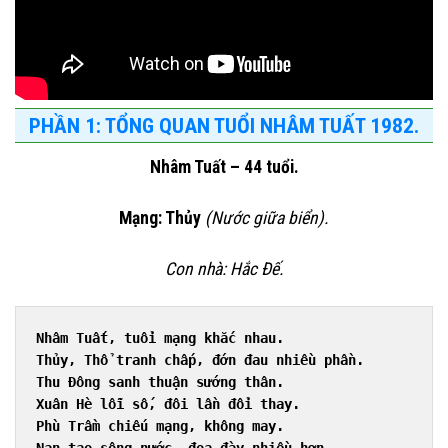
PHẦN 1: TỔNG QUAN TUỔI NHÂM TUẤT 1982.
Nhâm Tuất – 44 tuổi.
Mạng: Thủy
(Nước giữa biển).
Con nhà: Hắc Đế.
Nhâm Tuất, tuổi mạng khắc nhau.
Thủy, Thổ tranh chấp, đớn đau nhiều phần.
Thu Đông sanh thuận sướng thân.
Xuân Hè lỗi số, đôi lần đổi thay.
Phù Trầm chiếu mạng, không may.