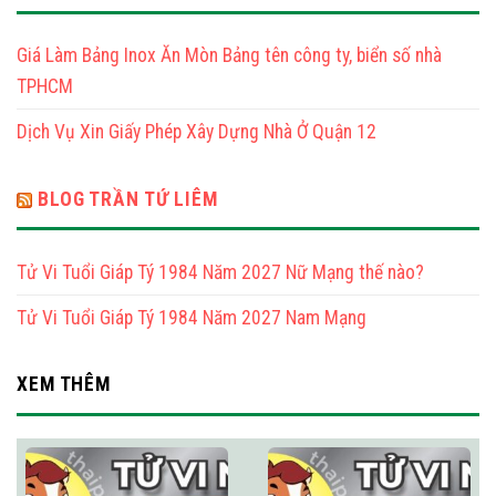
1976
Tuổi
Nữ
Bính
Mạng
Giá Làm Bảng Inox Ăn Mòn Bảng tên công ty, biển số nhà
Thìn
1976
TPHCM
Nam
Mạng
Dịch Vụ Xin Giấy Phép Xây Dựng Nhà Ở Quận 12
BLOG TRẦN TỨ LIÊM
Tử Vi Tuổi Giáp Tý 1984 Năm 2027 Nữ Mạng thế nào?
Tử Vi Tuổi Giáp Tý 1984 Năm 2027 Nam Mạng
XEM THÊM