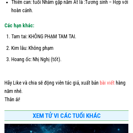
Thiên can: tuổi Nhâm gặp năm Ất là :Tương sinh – Hợp với
hoàn cảnh.
Các hạn khác:
Tam tai: KHÔNG PHẠM TAM TAI.
Kim lâu: Không phạm
Hoang ốc: Nhị Nghị (tốt).
Hãy Like và chia sẽ động viên tác giả, xuất bản
bài viết
hàng
năm nhé.
Thân ái!
XEM TỬ VI CÁC TUỔI KHÁC