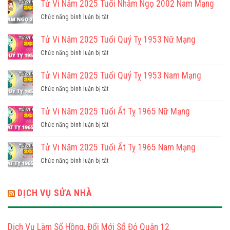
Tử Vi Năm 2025 Tuổi Nhâm Ngọ 2002 Nam Mạng
ở
Chức năng bình luận bị tắt
Tử
Vi
Tử Vi Năm 2025 Tuổi Quý Tỵ 1953 Nữ Mạng
Năm
ở
Chức năng bình luận bị tắt
2025
Tử
Tuổi
Vi
Tử Vi Năm 2025 Tuổi Quý Tỵ 1953 Nam Mạng
Nhâm
Năm
Ngọ
ở
Chức năng bình luận bị tắt
2025
2002
Tử
Tuổi
Nam
Vi
Tử Vi Năm 2025 Tuổi Ất Tỵ 1965 Nữ Mạng
Quý
Mạng
Năm
Tỵ
ở
Chức năng bình luận bị tắt
2025
1953
Tử
Tuổi
Nữ
Vi
Tử Vi Năm 2025 Tuổi Ất Tỵ 1965 Nam Mạng
Quý
Mạng
Năm
Tỵ
ở
Chức năng bình luận bị tắt
2025
1953
Tử
Tuổi
Nam
Vi
Ất
Mạng
Năm
DỊCH VỤ SỬA NHÀ
Tỵ
2025
1965
Tuổi
Nữ
Ất
Mạng
Dịch Vụ Làm Sổ Hồng, Đổi Mới Sổ Đỏ Quận 12
Tỵ