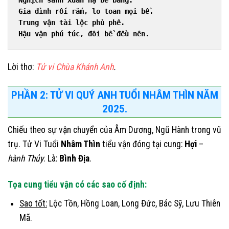
Nghịch sanh Xuân Hạ bẽ bàng.
Gia đình rối rắm, lo toan mọi bề.
Trung vận tài lộc phủ phê.
Hậu vận phú túc, đôi bề đều nên.
Lời thơ:
Tử vi Chùa Khánh Anh
.
PHẦN 2: TỬ VI QUÝ ANH TUỔI NHÂM THÌN NĂM
2025.
Chiếu theo sự vận chuyển của Âm Dương, Ngũ Hành trong vũ
trụ. Tử Vi Tuổi
Nhâm Thìn
tiểu vận đóng tại cung:
Hợi
–
hành Thủy
. Là:
Bình Địa
.
Tọa cung tiểu vận có các sao cố định:
Sao tốt:
Lộc Tồn, Hồng Loan, Long Đức, Bác Sỹ, Lưu Thiên
Mã.