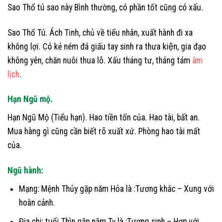
Sao Thổ tú sao này Bình thường, có phần tốt cũng có xấu.
Sao Thổ Tú. Ách Tinh, chủ về tiểu nhân, xuất hành đi xa
không lợi. Có kẻ ném đá giấu tay sinh ra thưa kiện, gia đạo
không yên, chăn nuôi thua lỗ. Xấu tháng tư, tháng tám
âm
lịch
.
Hạn Ngũ mộ.
Hạn Ngũ Mộ (Tiểu hạn). Hao tiền tốn của. Hao tài, bất an.
Mua hàng gì cũng cần biết rõ xuất xứ. Phòng hao tài mất
của.
Ngũ hành:
Mạng: Mệnh Thủy gặp năm Hỏa là :Tương khắc – Xung với
hoàn cảnh.
Địa chi: tuổi Thìn gặp năm Tỵ là :Tương sinh – Hợp với