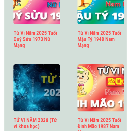
Tử Vi Năm 2025 Tuổi
Tử Vi Năm 2025 Tuổi
Quý Sửu 1973 Nữ
Mậu Tý 1948 Nam
Mạng
Mạng
TỬ VI NĂM 2026 (Tử
Tử Vi Năm 2025 Tuổi
vi khoa học)
Đinh Mão 1987 Nam