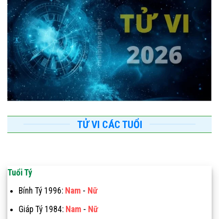
TỬ VI CÁC TUỔI
Tuổi Tý
Bính Tý 1996:
Nam
-
Nữ
Giáp Tý 1984:
Nam
-
Nữ