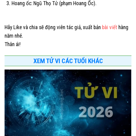
Hoang ốc: Ngũ Thọ Tử (phạm Hoang Ốc).
Hãy Like và chia sẽ động viên tác giả, xuất bản
bài viết
hàng
năm nhé.
Thân ái!
XEM TỬ VI CÁC TUỔI KHÁC