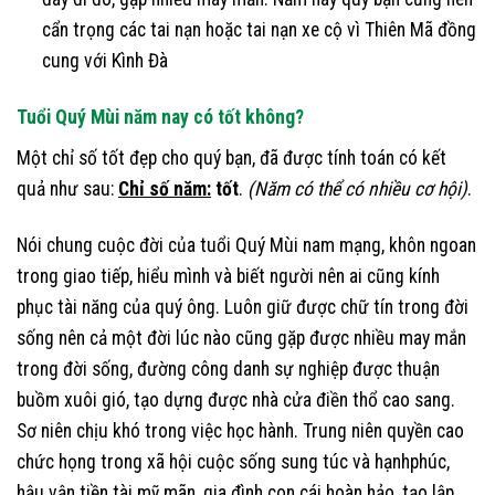
cẩn trọng các tai nạn hoặc tai nạn xe cộ vì Thiên Mã đồng
cung với Kình Đà
Tuổi Quý Mùi năm nay có tốt không?
Một chỉ số tốt đẹp cho quý bạn, đã được tính toán có kết
quả như sau:
Chỉ số năm:
tốt
.
(Năm có thể có nhiều cơ hội)
.
Nói chung cuộc đời của tuổi Quý Mùi nam mạng, khôn ngoan
trong giao tiếp, hiểu mình và biết người nên ai cũng kính
phục tài năng của quý ông. Luôn giữ được chữ tín trong đời
sống nên cả một đời lúc nào cũng gặp được nhiều may mắn
trong đời sống, đường công danh sự nghiệp được thuận
buồm xuôi gió, tạo dựng được nhà cửa điền thổ cao sang.
Sơ niên chịu khó trong việc học hành. Trung niên quyền cao
chức họng trong xã hội cuộc sống sung túc và hạnhphúc,
hậu vận tiền tài mỹ mãn, gia đình con cái hoàn hảo, tạo lập