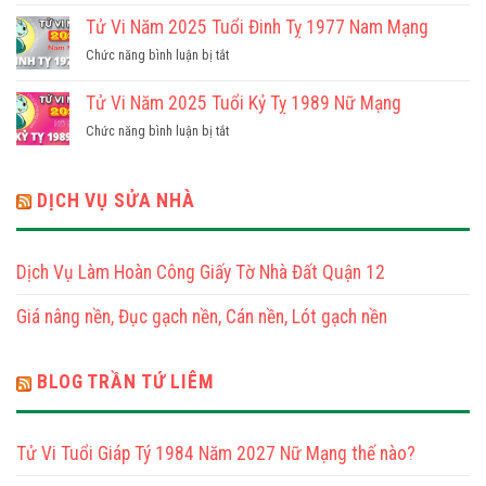
Tuổi
Nữ
Vi
Tử Vi Năm 2025 Tuổi Đinh Tỵ 1977 Nam Mạng
Ất
Mạng
Năm
Tỵ
ở
Chức năng bình luận bị tắt
2025
1965
Tử
Tuổi
Nam
Vi
Tử Vi Năm 2025 Tuổi Kỷ Tỵ 1989 Nữ Mạng
Đinh
Mạng
Năm
Tỵ
ở
Chức năng bình luận bị tắt
2025
1977
Tử
Tuổi
Nữ
Vi
Đinh
Mạng
Năm
DỊCH VỤ SỬA NHÀ
Tỵ
2025
1977
Tuổi
Nam
Kỷ
Mạng
Dịch Vụ Làm Hoàn Công Giấy Tờ Nhà Đất Quận 12
Tỵ
1989
Giá nâng nền, Đục gạch nền, Cán nền, Lót gạch nền
Nữ
Mạng
BLOG TRẦN TỨ LIÊM
Tử Vi Tuổi Giáp Tý 1984 Năm 2027 Nữ Mạng thế nào?