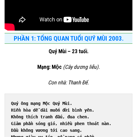
PHẦN 1: TỔNG QUAN TUỔI QUÝ MÙI 2003.
Quý Mùi – 23 tuổi.
Mạng: Mộc
(Cây dương liễu).
Con nhà: Thanh Đế.
Quý ông mạng Mộc Quý Mùi.
Hiền hòa dễ dãi muốn đời bình yên.
Không thích tranh đấu, đua chen.
Giảm phần sóng gió, nhiều phen thoát nàn.
Dầu không vương tới cao sang.