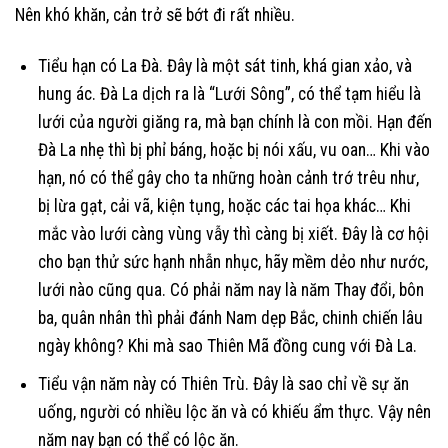
Nên khó khăn, cản trở sẽ bớt đi rất nhiều.
Tiểu hạn có La Đà. Đây là một sát tinh, khá gian xảo, và
hung ác. Đà La dịch ra là “Lưới Sông”, có thể tạm hiểu là
lưới của người giăng ra, mà bạn chính là con mồi. Hạn đến
Đà La nhẹ thì bị phỉ báng, hoặc bị nói xấu, vu oan… Khi vào
hạn, nó có thể gây cho ta những hoàn cảnh trớ trêu như,
bị lừa gạt, cải vã, kiện tụng, hoặc các tai họa khác… Khi
mắc vào lưới càng vùng vẫy thì càng bị xiết. Đây là cơ hội
cho bạn thử sức hạnh nhẫn nhục, hãy mềm dẻo như nước,
lưới nào cũng qua. Có phải năm nay là năm Thay đổi, bôn
ba, quân nhân thì phải đánh Nam dẹp Bắc, chinh chiến lâu
ngày không? Khi mà sao Thiên Mã đồng cung với Đà La.
Tiểu vận năm này có Thiên Trù. Đây là sao chỉ về sự ăn
uống, người có nhiều lộc ăn và có khiếu ẩm thực. Vậy nên
năm nay bạn có thể có lộc ăn.