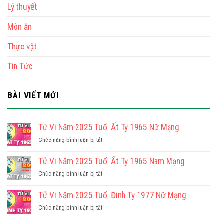
Lý thuyết
Món ăn
Thực vật
Tin Tức
BÀI VIẾT MỚI
Tử Vi Năm 2025 Tuổi Ất Tỵ 1965 Nữ Mạng
ở
Chức năng bình luận bị tắt
Tử
Vi
Tử Vi Năm 2025 Tuổi Ất Tỵ 1965 Nam Mạng
Năm
ở
Chức năng bình luận bị tắt
2025
Tử
Tuổi
Vi
Tử Vi Năm 2025 Tuổi Đinh Tỵ 1977 Nữ Mạng
Ất
Năm
Tỵ
ở
Chức năng bình luận bị tắt
2025
1965
Tử