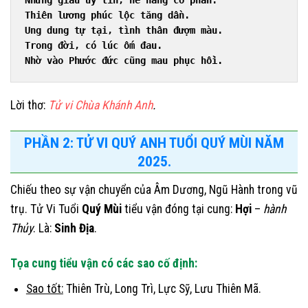
Nhưng giàu uy tín, nể nang có phần.
Thiên lương phúc lộc tăng dần.
Ung dung tự tại, tình thân đượm màu.
Trong đời, có lúc ốm đau.
Nhờ vào Phước đức cũng mau phục hồi.
Lời thơ:
Tử vi Chùa Khánh Anh
.
PHẦN 2: TỬ VI QUÝ ANH TUỔI QUÝ MÙI NĂM
2025.
Chiếu theo sự vận chuyển của Âm Dương, Ngũ Hành trong vũ
trụ. Tử Vi Tuổi
Quý Mùi
tiểu vận đóng tại cung:
Hợi
–
hành
Thủy
. Là:
Sinh Địa
.
Tọa cung tiểu vận có các sao cố định:
Sao tốt:
Thiên Trù, Long Trì, Lực Sỹ, Lưu Thiên Mã.