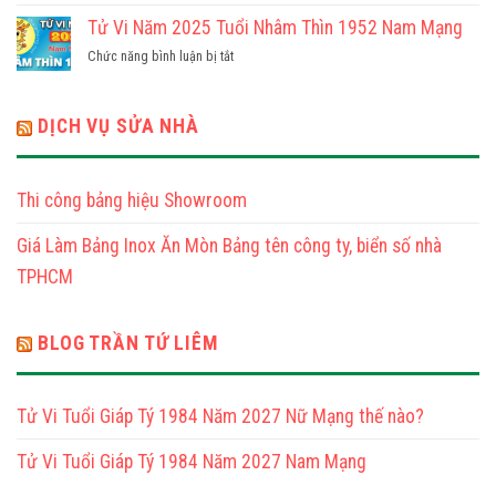
Tuổi
Nữ
Vi
Tử Vi Năm 2025 Tuổi Nhâm Thìn 1952 Nam Mạng
Tân
Mạng
Năm
Tỵ
ở
Chức năng bình luận bị tắt
2025
2001
Tử
Tuổi
Nam
Vi
Nhâm
Mạng
Năm
DỊCH VỤ SỬA NHÀ
Thìn
2025
1952
Tuổi
Nữ
Nhâm
Mạng
Thi công bảng hiệu Showroom
Thìn
1952
Giá Làm Bảng Inox Ăn Mòn Bảng tên công ty, biển số nhà
Nam
Mạng
TPHCM
BLOG TRẦN TỨ LIÊM
Tử Vi Tuổi Giáp Tý 1984 Năm 2027 Nữ Mạng thế nào?
Tử Vi Tuổi Giáp Tý 1984 Năm 2027 Nam Mạng