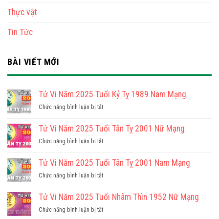
Thực vật
Tin Tức
BÀI VIẾT MỚI
Tử Vi Năm 2025 Tuổi Kỷ Tỵ 1989 Nam Mạng
ở
Chức năng bình luận bị tắt
Tử
Vi
Tử Vi Năm 2025 Tuổi Tân Tỵ 2001 Nữ Mạng
Năm
ở
Chức năng bình luận bị tắt
2025
Tử
Tuổi
Vi
Tử Vi Năm 2025 Tuổi Tân Tỵ 2001 Nam Mạng
Kỷ
Năm
Tỵ
ở
Chức năng bình luận bị tắt
2025
1989
Tử
Tuổi
Nam
Vi
Tử Vi Năm 2025 Tuổi Nhâm Thìn 1952 Nữ Mạng
Tân
Mạng
Năm
Tỵ
ở
Chức năng bình luận bị tắt
2025
2001
Tử