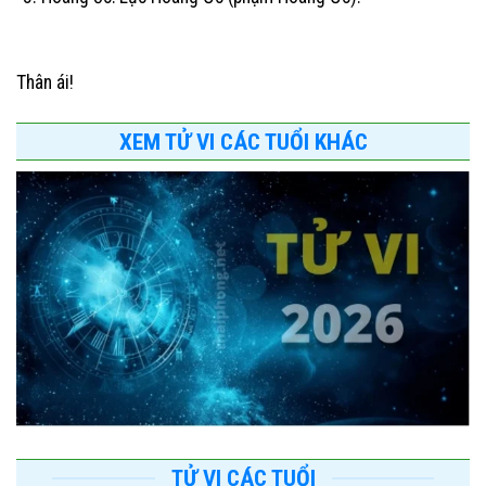
Thân ái!
XEM TỬ VI CÁC TUỔI KHÁC
TỬ VI CÁC TUỔI