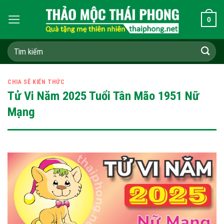
Skip
0
to
content
Tìm
kiếm:
CHIA SẼ KIẾN THỨC
Tử Vi Năm 2025 Tuổi Tân Mão 1951 Nữ
Mạng