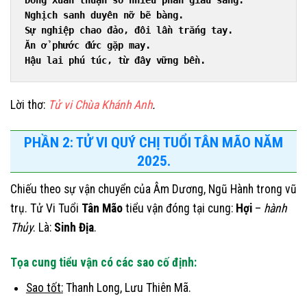
Đông Xuân thuận số nhiều phần giàu sang.
Nghịch sanh duyên nỡ bẽ bàng.
Sự nghiệp chao đảo, đôi lần trắng tay.
Ăn ở phước đức gặp may.
Hậu lai phú túc, từ đây vững bền.
Lời thơ:
Tử vi Chùa Khánh Anh
.
PHẦN 2: TỬ VI QUÝ CHỊ TUỔI TÂN MÃO NĂM
2025.
Chiếu theo sự vận chuyển của Âm Dương, Ngũ Hành trong vũ
trụ. Tử Vi Tuổi
Tân Mão
tiểu vận đóng tại cung:
Hợi
–
hành
Thủy
. Là:
Sinh Địa
.
Tọa cung tiểu vận có các sao cố định:
Sao tốt:
Thanh Long, Lưu Thiên Mã.