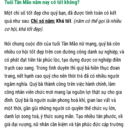
Tuổi Tân Mão năm nay có tốt không?
Một chỉ số tốt đẹp cho quý bạn, đã được tính toán có kết
quả như sau:
Chỉ số năm:
Khá tốt
.
(năm có thể gọi là nhiều
cơ hội, khá tốt đẹp)
.
Nói chung cuộc đời của tuổi Tân Mão nữ mạng, quý bà còn
nhiều cơ hội tốt đẹp trên con đường công danh sự nghiệp, và
có phát đạt tiền tài phúc lộc, tạo dựng được cơ nghiệp điền
trạch cao sang. Trong tình duyên thì quý bà hiền thục đoan
trang, nết hạnh cao quý cho nên thời trẻ đã có nhiều người
ngắm nghía. Quý bà thành công trên việc hành chính, làm
công nhân viên chức mới mang lại nguồn lợi thật sự cho gia
đình. Quý bà là người xuân phong hoà khí, gian lao vất vả
một thời, gần gũi những người có quyền thế chức vụ lớn,
danh lợi song toà, ý thức sung mãn. Tạo nhiều tân phước, về
già đại vượng, nữ nhân cần kiệm và tận phúc đức cập trường