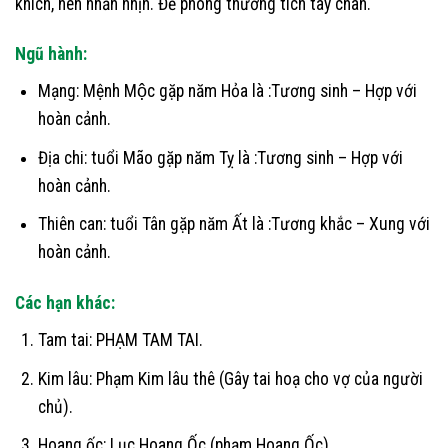
khích, nên nhẫn nhịn. Đề phòng thương tích tay chân.
Ngũ hành:
Mạng: Mệnh Mộc gặp năm Hỏa là :Tương sinh – Hợp với
hoàn cảnh.
Địa chi: tuổi Mão gặp năm Tỵ là :Tương sinh – Hợp với
hoàn cảnh.
Thiên can: tuổi Tân gặp năm Ất là :Tương khắc – Xung với
hoàn cảnh.
Các hạn khác:
Tam tai: PHẠM TAM TAI.
Kim lâu: Phạm Kim lâu thê (Gây tai hoạ cho vợ của người
chủ).
Hoang ốc: Lục Hoang Ốc (phạm Hoang Ốc).