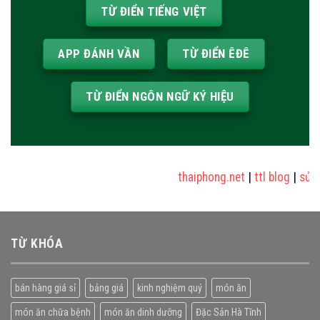
TỪ ĐIỂN TIẾNG VIỆT
APP ĐÁNH VẦN
TỪ ĐIỂN ÊĐÊ
TỪ ĐIỂN NGÔN NGỮ KÝ HIỆU
thaiphong.net
|
ttl blog
|
sửa nhà
TỪ KHÓA
bán hàng giá sỉ
bảng giá
kinh nghiệm quý
món ăn
món ăn chữa bệnh
món ăn dinh dưỡng
Đặc Sản Hà Tĩnh