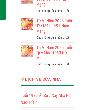
2025
Mạng
Mạng
Tuổi
ở
Chức năng bình luận bị tắt
Canh
Tử
Thìn
Vi
Tử Vi Năm 2025 Tuổi
2000
Năm
Tân Mão 1951 Nam
Nam
2025
Mạng
Mạng
Tuổi
ở
Chức năng bình luận bị tắt
Tân
Tử
Mão
Vi
Tử Vi Năm 2025 Tuổi
1951
Năm
Quý Mão 1963 Nữ
Nữ
2025
Mạng
Mạng
Tuổi
ở
Chức năng bình luận bị tắt
Tân
Tử
Mão
Vi
1951
Năm
DỊCH VỤ SỬA NHÀ
Nam
2025
Mạng
Tuổi
Quý
Tuổi 1985 Ất Sửu Xây Nhà Năm
Mão
1963
Nào Tốt ?
Nữ