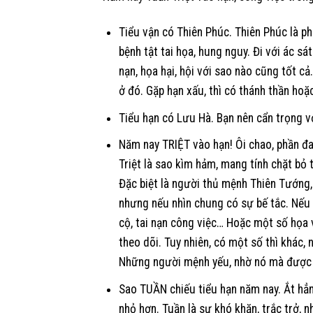
Tiểu vận có Thiên Phúc. Thiên Phúc là ph
bệnh tật tai họa, hung nguy. Đi với ác sá
nạn, họa hại, hội với sao nào cũng tốt cả
ở đó. Gặp hạn xấu, thì có thánh thần hoặ
Tiểu hạn có Lưu Hà. Bạn nên cẩn trọng v
Năm nay TRIỆT vào hạn! Ôi chao, phần đa
Triệt là sao kìm hảm, mang tính chặt bỏ 
Đặc biệt là người thủ mệnh Thiên Tướng,
nhưng nếu nhìn chung có sự bế tắc. Nếu 
cộ, tai nạn công việc… Hoặc một số họa v
theo dõi. Tuy nhiên, có một số thì khác, 
Những người mệnh yếu, nhờ nó mà được c
Sao TUẦN chiếu tiểu hạn năm nay. Ắt hẳn
nhỏ hơn. Tuần là sự khó khăn, trắc trở, 