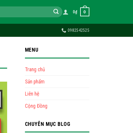
0
0
₫
0982542525
MENU
Trang chủ
Sản phẩm
Liên hệ
Cộng Đồng
CHUYÊN MỤC BLOG