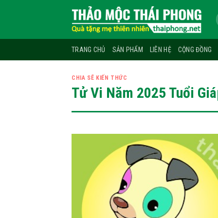
Skip
to
content
TRANG CHỦ
SẢN PHẨM
LIÊN HỆ
CỘNG ĐỒNG
CHIA SẼ KIẾN THỨC
Tử Vi Năm 2025 Tuổi Gi