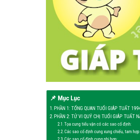
📌 Mục Lục
PHẦN 1: TỔNG QUAN TUỔI GIÁP TUẤT 1994
PHẦN 2: TỬ VI QUÝ CHỊ TUỔI GIÁP TUẤT N
Tọa cung tiểu vận có các sao cố định:
Các sao cố định cung xung chiếu, tam hợp
Các sao cố định cung nhị hợp: