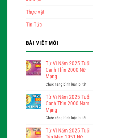
Thực vật
Tin Tức
BÀI VIẾT MỚI
Tử Vi Năm 2025 Tuổi
Canh Thìn 2000 Nữ
Mạng
ở
Chức năng bình luận bị tắt
Tử
Vi
Tử Vi Năm 2025 Tuổi
Năm
Canh Thìn 2000 Nam
2025
Mạng
Tuổi
ở
Chức năng bình luận bị tắt
Canh
Tử
Thìn
Vi
Tử Vi Năm 2025 Tuổi
2000
Năm
Tân Mão 1951 Nữ
Nữ