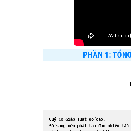
PHẦN 1: TỔNG
Quý Cô Giáp Tuất số cao.
Số sang nên phải lao đao nhiều lần.