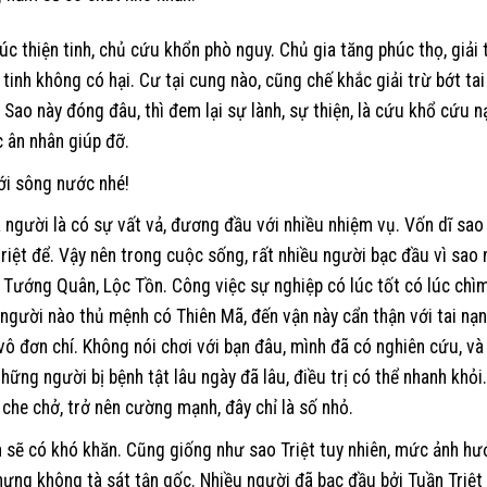
úc thiện tinh, chủ cứu khổn phò nguy. Chủ gia tăng phúc thọ, giải 
t tinh không có hại. Cư tại cung nào, cũng chế khắc giải trừ bớt tai
. Sao này đóng đâu, thì đem lại sự lành, sự thiện, là cứu khổ cứu n
c ân nhân giúp đỡ.
ới sông nước nhé!
 người là có sự vất vả, đương đầu với nhiều nhiệm vụ. Vốn dĩ sao
triệt để. Vậy nên trong cuộc sống, rất nhiều người bạc đầu vì sao 
 Tướng Quân, Lộc Tồn. Công việc sự nghiệp có lúc tốt có lúc chìm
người nào thủ mệnh có Thiên Mã, đến vận này cẩn thận với tai nạn
ô đơn chí. Không nói chơi với bạn đâu, mình đã có nghiên cứu, và
những người bị bệnh tật lâu ngày đã lâu, điều trị có thể nhanh khỏi.
he chở, trở nên cường mạnh, đây chỉ là số nhỏ.
 sẽ có khó khăn. Cũng giống như sao Triệt tuy nhiên, mức ảnh h
nhưng không tà sát tận gốc. Nhiều người đã bạc đầu bởi Tuần Triệt