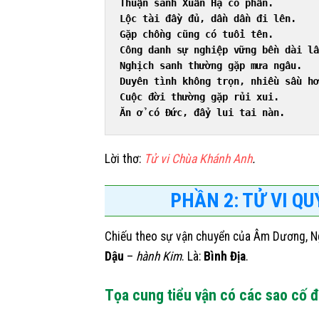
Thuận sanh Xuân Hạ có phần.
Lộc tài đầy đủ, dần dần đi lên.
Gặp chồng cũng có tuổi tên.
Công danh sự nghiệp vững bền dài lâ
Nghịch sanh thường gặp mưa ngâu.
Duyên tình không trọn, nhiều sầu hơ
Cuộc đời thường gặp rủi xui.
Ăn ở có Đức, đẩy lui tai nàn.
Lời thơ:
Tử vi Chùa Khánh Anh
.
PHẦN 2: TỬ VI QU
Chiếu theo sự vận chuyển của Âm Dương, Ng
Dậu
–
hành Kim
. Là:
Bình Địa
.
Tọa cung tiểu vận có các sao cố đ