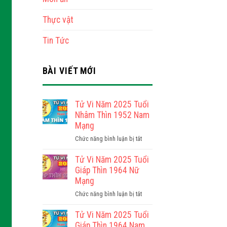
Thực vật
Tin Tức
BÀI VIẾT MỚI
Tử Vi Năm 2025 Tuổi
Nhâm Thìn 1952 Nam
Mạng
ở
Chức năng bình luận bị tắt
Tử
Vi
Tử Vi Năm 2025 Tuổi
Năm
Giáp Thìn 1964 Nữ
2025
Mạng
Tuổi
ở
Chức năng bình luận bị tắt
Nhâm
Tử
Thìn
Vi
Tử Vi Năm 2025 Tuổi
1952
Năm
Giáp Thìn 1964 Nam
Nam