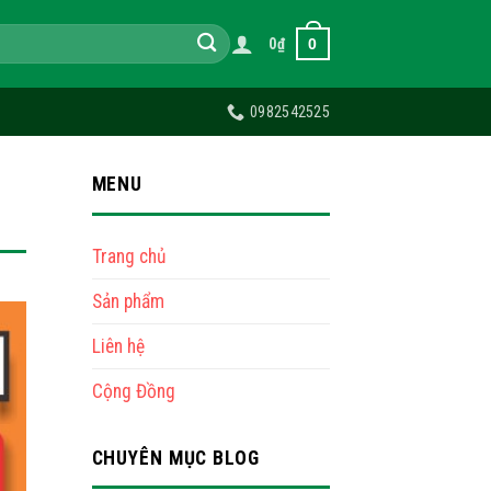
0
0
₫
0982542525
MENU
Trang chủ
Sản phẩm
Liên hệ
Cộng Đồng
CHUYÊN MỤC BLOG