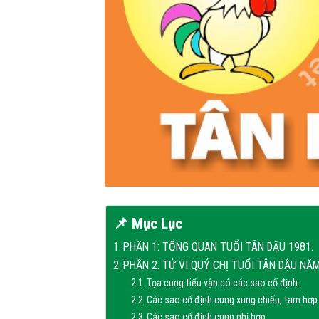
📌 Mục Lục
PHẦN 1: TỔNG QUAN TUỔI TÂN DẬU 1981.
PHẦN 2: TỬ VI QUÝ CHỊ TUỔI TÂN DẬU NĂM
Tọa cung tiểu vận có các sao cố định:
Các sao cố định cung xung chiếu, tam hợp
Các sao cố định cung nhị hợp: