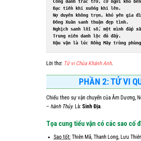
Công danh trắc trở, cơ ngơi khó bền
Bạc tiền khi xuống khi lên.
Nợ duyên không trọn, khó yên gia đì
Đông Xuân sanh thuận đẹp tình.
Nghịch sanh lỗi số, một mình đắp xâ
Trung niên danh lộc đủ đầy.
Hậu vận là lúc Rồng Mây trùng phùng
Lời thơ:
Tử vi Chùa Khánh Anh
.
PHẦN 2: TỬ VI Q
Chiếu theo sự vận chuyển của Âm Dương, Ng
–
hành Thủy
. Là:
Sinh Địa
.
Tọa cung tiểu vận có các sao cố đ
Sao tốt:
Thiên Mã, Thanh Long, Lưu Thiê