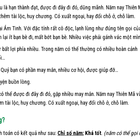
 là hạn thành đạt, được đi đây đi đó, dũng mãnh. Năm nay Thiên
hêm tài lộc, huy chương. Có xuất ngoại, hay đổi chỗ ở, chỗ làm.
i Ám Tinh. Với đặc tính rất cô độc, lạnh lùng như đúng tên gọi củ
 lại ít bạn bè đi, mất bớt bạn bè. Nhiều việc phải gánh vác một mì
bất lợi phía nhiều. Trong năm có thể thường có nhiều hoàn cảnh
ối…
 Quý bạn có phần may mắn, nhiều cơ hội, được giúp đỡ…
yện buồn lòng.
có thể được đi đây đi đó, gặp nhiều may mắn. Năm nay Thiên Mã v
 tài lộc, huy chương. Có xuất ngoại, hay đổi chỗ ở, chỗ làm.
g?
nh toán có kết quả như sau:
Chỉ số năm:
Khá tốt
.
(năm có thể gọi 