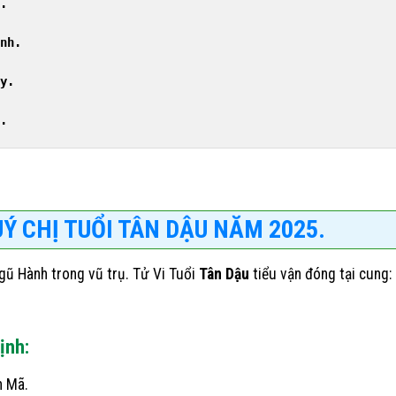
.
nh.
y.
.
UÝ CHỊ TUỔI TÂN DẬU NĂM 2025.
ũ Hành trong vũ trụ. Tử Vi Tuổi
Tân Dậu
tiểu vận đóng tại cung:
ịnh:
n Mã.