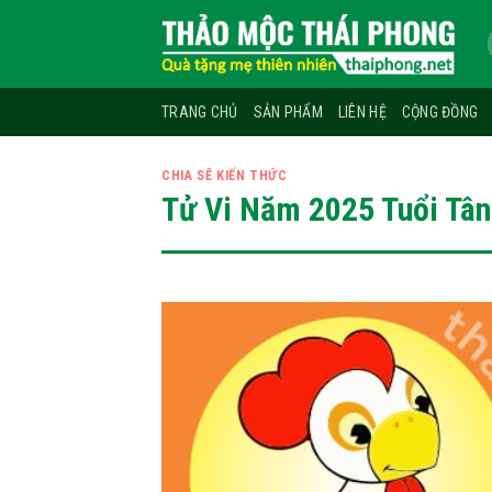
Skip
to
content
TRANG CHỦ
SẢN PHẨM
LIÊN HỆ
CỘNG ĐỒNG
CHIA SẼ KIẾN THỨC
Tử Vi Năm 2025 Tuổi Tâ