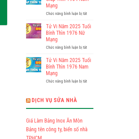
2025
Mạng
Mạng
Tuổi
ở
Chức năng bình luận bị tắt
Giáp
Tử
Thìn
Vi
Tử Vi Năm 2025 Tuổi
1964
Năm
Bính Thìn 1976 Nữ
Nữ
2025
Mạng
Mạng
Tuổi
ở
Chức năng bình luận bị tắt
Giáp
Tử
Thìn
Vi
Tử Vi Năm 2025 Tuổi
1964
Năm
Bính Thìn 1976 Nam
Nam
2025
Mạng
Mạng
Tuổi
ở
Chức năng bình luận bị tắt
Bính
Tử
Thìn
Vi
1976
Năm
DỊCH VỤ SỬA NHÀ
Nữ
2025
Mạng
Tuổi
Bính
Giá Làm Bảng Inox Ăn Mòn
Thìn
1976
Bảng tên công ty, biển số nhà
Nam
TPHCM