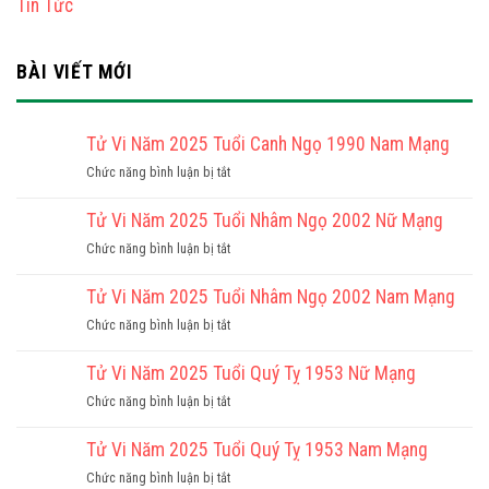
Tin Tức
BÀI VIẾT MỚI
Tử Vi Năm 2025 Tuổi Canh Ngọ 1990 Nam Mạng
ở
Chức năng bình luận bị tắt
Tử
Vi
Tử Vi Năm 2025 Tuổi Nhâm Ngọ 2002 Nữ Mạng
Năm
ở
Chức năng bình luận bị tắt
2025
Tử
Tuổi
Vi
Tử Vi Năm 2025 Tuổi Nhâm Ngọ 2002 Nam Mạng
Canh
Năm
Ngọ
ở
Chức năng bình luận bị tắt
2025
1990
Tử
Tuổi
Nam
Vi
Tử Vi Năm 2025 Tuổi Quý Tỵ 1953 Nữ Mạng
Nhâm
Mạng
Năm
Ngọ
ở
Chức năng bình luận bị tắt
2025
2002
Tử
Tuổi
Nữ
Vi
Tử Vi Năm 2025 Tuổi Quý Tỵ 1953 Nam Mạng
Nhâm
Mạng
Năm
Ngọ
ở
Chức năng bình luận bị tắt
2025