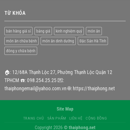
TỪ KHÓA
bán hàng giá sỉ
bảng giá
kinh nghiệm quý
món ăn
món ăn chữa bệnh
món ăn dinh dưỡng
Đặc Sản Hà Tĩnh
đông y chữa bệnh
🏠: 12/68A Thạnh Lộc 27, Phường Thạnh Lộc Quận 12
TPHCM ☎️: 098.254.25.25 💌:
thaiphongemail@yahoo.com.vn 🌐: https://thaiphong.net
Site Map
TRANG CHỦ
SẢN PHẨM
LIÊN HỆ
CỘNG ĐỒNG
Copyright 2026 ©
thaiphong.net