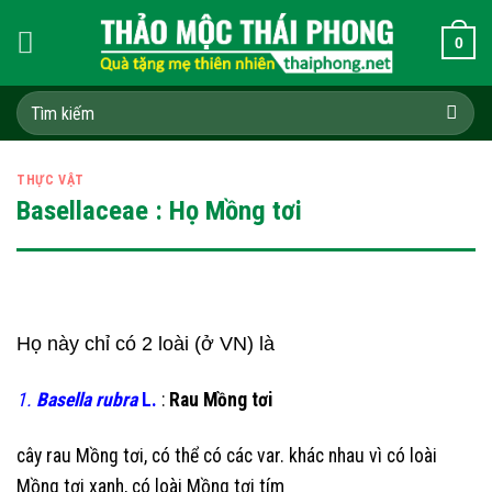
Skip
0
to
content
Tìm
kiếm:
THỰC VẬT
Basellaceae : Họ Mồng tơi
Họ này chỉ có 2 loài (ở VN) là
1.
Basella rubra
L.
:
Rau Mồng tơi
cây rau Mồng tơi, có thể có các var. khác nhau vì có loài
Mồng tơi xanh, có loài Mồng tơi tím