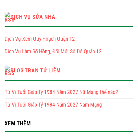
2002
Tử
Tuổi
Nam
Vi
Quý
Mạng
Năm
Tỵ
DỊCH VỤ SỬA NHÀ
2025
1953
Tuổi
Nữ
Quý
Mạng
Tỵ
Dịch Vụ Xem Quy Hoạch Quận 12
1953
Nam
Dịch Vụ Làm Sổ Hồng, Đổi Mới Sổ Đỏ Quận 12
Mạng
BLOG TRẦN TỨ LIÊM
Tử Vi Tuổi Giáp Tý 1984 Năm 2027 Nữ Mạng thế nào?
Tử Vi Tuổi Giáp Tý 1984 Năm 2027 Nam Mạng
XEM THÊM