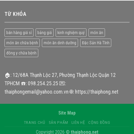
TỪ KHÓA
bán hàng giá sỉ
bảng giá
kinh nghiệm quý
món ăn
món ăn chữa bệnh
món ăn dinh dưỡng
Đặc Sản Hà Tĩnh
đông y chữa bệnh
🏠: 12/68A Thạnh Lộc 27, Phường Thạnh Lộc Quận 12
TPHCM ☎️: 098.254.25.25 💌:
thaiphongemail@yahoo.com.vn 🌐: https://thaiphong.net
Site Map
TRANG CHỦ
SẢN PHẨM
LIÊN HỆ
CỘNG ĐỒNG
Copyright 2026 ©
thaiphong.net