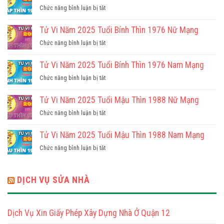
ở
Chức năng bình luận bị tắt
Tử
Vi
Tử Vi Năm 2025 Tuổi Bính Thìn 1976 Nữ Mạng
Năm
ở
Chức năng bình luận bị tắt
2025
Tử
Tuổi
Vi
Tử Vi Năm 2025 Tuổi Bính Thìn 1976 Nam Mạng
Giáp
Năm
Thìn
ở
Chức năng bình luận bị tắt
2025
1964
Tử
Tuổi
Nam
Vi
Tử Vi Năm 2025 Tuổi Mậu Thìn 1988 Nữ Mạng
Bính
Mạng
Năm
Thìn
ở
Chức năng bình luận bị tắt
2025
1976
Tử
Tuổi
Nữ
Vi
Tử Vi Năm 2025 Tuổi Mậu Thìn 1988 Nam Mạng
Bính
Mạng
Năm
Thìn
ở
Chức năng bình luận bị tắt
2025
1976
Tử
Tuổi
Nam
Vi
Mậu
Mạng
Năm
DỊCH VỤ SỬA NHÀ
Thìn
2025
1988
Tuổi
Nữ
Mậu
Mạng
Dịch Vụ Xin Giấy Phép Xây Dựng Nhà Ở Quận 12
Thìn
1988