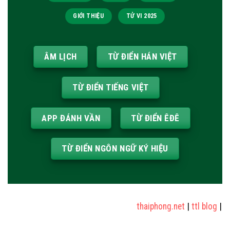
GIỚI THIỆU
TỬ VI 2025
ÂM LỊCH
TỪ ĐIỂN HÁN VIỆT
TỪ ĐIỂN TIẾNG VIỆT
APP ĐÁNH VẦN
TỪ ĐIỂN ÊĐÊ
TỪ ĐIỂN NGÔN NGỮ KÝ HIỆU
thaiphong.net
|
ttl blog
|
sửa n