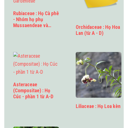
Rubiaceae : Họ Cà phê
- Nhóm họ phụ
Mussaendeae và…
Orchidaceae : Họ Hoa
Lan (từ A - D)
Asteraceae
(Compositae) : Họ
Cúc - phần 1 từ A-D
Liliaceae : Họ Loa kèn