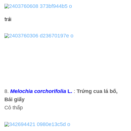
trái
8.
Melochia corchorifolia
L.
:
Trứng cua lá bố,
Bái giấy
Cỏ thấp