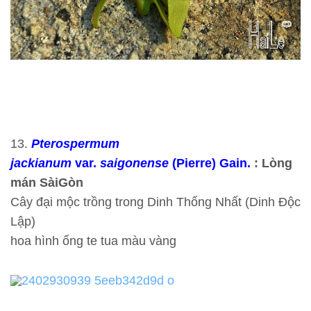
13.
Pterospermum
jackianum
var.
saigonense
(Pierre) Gain.
: Lòng
mán SàiGòn
Cây đại mộc trồng trong Dinh Thống Nhất (Dinh Độc
Lập)
hoa hình ống te tua màu vàng