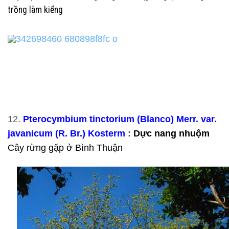
trồng làm kiểng
12.
Pterocymbium tinctorium (Blanco) Merr. var.
javanicum (R. Br.) Kosterm
:
Dực nang nhuộm
Cây rừng gặp ở Bình Thuận