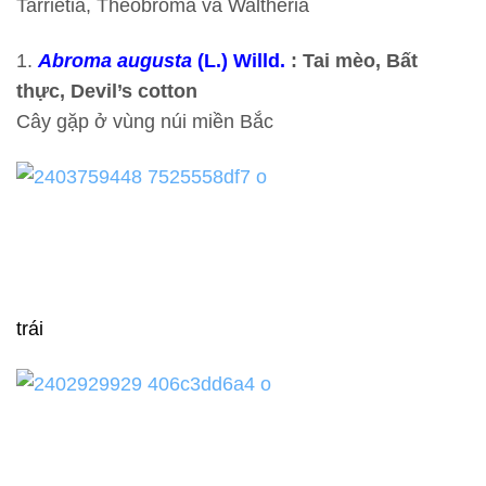
Tarrietia, Theobroma và Waltheria
1.
Abroma augusta
(L.) Willd.
: Tai mèo, Bất
thực, Devil’s cotton
Cây gặp ở vùng núi miền Bắc
trái