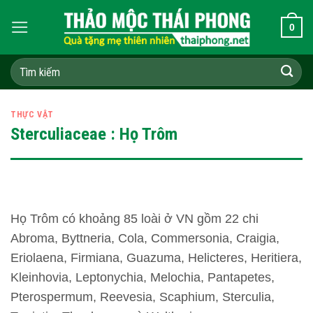
Skip
0
to
content
Tìm
kiếm:
THỰC VẬT
Sterculiaceae : Họ Trôm
Họ Trôm có khoảng 85 loài ở VN gồm 22 chi
Abroma, Byttneria, Cola, Commersonia, Craigia,
Eriolaena, Firmiana, Guazuma, Helicteres, Heritiera,
Kleinhovia, Leptonychia, Melochia, Pantapetes,
Pterospermum, Reevesia, Scaphium, Sterculia,