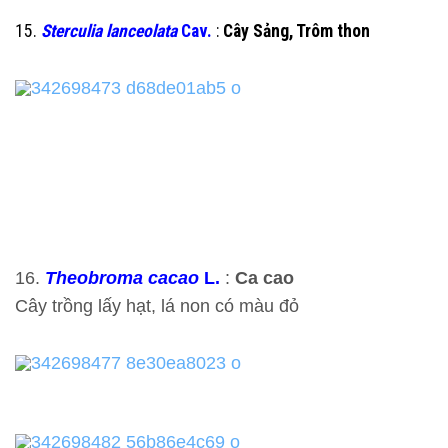
15.
Sterculia lanceolata
Cav.
:
Cây Sảng, Trôm thon
16.
Theobroma cacao
L.
:
Ca cao
Cây trồng lấy hạt, lá non có màu đỏ