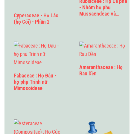
Rubiaceae : Họ Cà phê
- Nhóm họ phụ
Mussaendeae và…
Cyperaceae - Họ Lác
(họ Cói) - Phần 2
Amaranthaceae : Họ
Rau Dền
Fabaceae : Họ Đậu -
họ phụ Trinh nữ
Mimosoideae