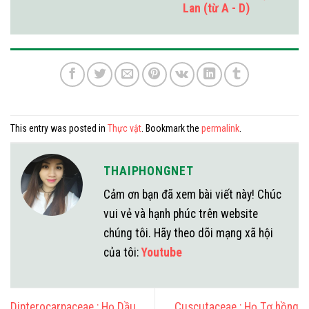
Lan (từ A - D)
This entry was posted in
Thực vật
. Bookmark the
permalink
.
THAIPHONGNET
Cảm ơn bạn đã xem bài viết này! Chúc
vui vẻ và hạnh phúc trên website
chúng tôi. Hãy theo dõi mạng xã hội
của tôi:
Youtube
Dipterocarpaceae : Họ Dầu
Cuscutaceae : Họ Tơ hồng