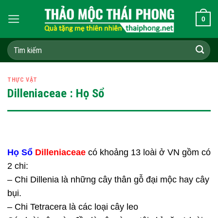
Skip
0
to
content
Tìm
kiếm:
THỰC VẬT
Dilleniaceae : Họ Sổ
Họ Sổ
Dilleniaceae
có khoảng 13 loài ở VN gồm có
2 chi:
– Chi Dillenia là những cây thân gỗ đại mộc hay cây
bụi.
– Chi Tetracera là các loại cây leo