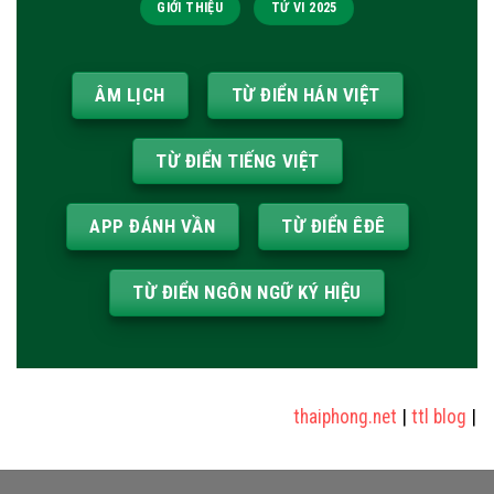
GIỚI THIỆU
TỬ VI 2025
ÂM LỊCH
TỪ ĐIỂN HÁN VIỆT
TỪ ĐIỂN TIẾNG VIỆT
APP ĐÁNH VẦN
TỪ ĐIỂN ÊĐÊ
TỪ ĐIỂN NGÔN NGỮ KÝ HIỆU
thaiphong.net
|
ttl blog
|
sửa