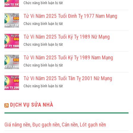
ở
Chức năng bình luận bị tắt
Tử
Vi
Tử Vi Năm 2025 Tuổi Đinh Tỵ 1977 Nam Mạng
Năm
ở
Chức năng bình luận bị tắt
2025
Tử
Tuổi
Vi
Tử Vi Năm 2025 Tuổi Kỷ Tỵ 1989 Nữ Mạng
Đinh
Năm
Tỵ
ở
Chức năng bình luận bị tắt
2025
1977
Tử
Tuổi
Nữ
Vi
Tử Vi Năm 2025 Tuổi Kỷ Tỵ 1989 Nam Mạng
Đinh
Mạng
Năm
Tỵ
ở
Chức năng bình luận bị tắt
2025
1977
Tử
Tuổi
Nam
Vi
Tử Vi Năm 2025 Tuổi Tân Tỵ 2001 Nữ Mạng
Kỷ
Mạng
Năm
Tỵ
ở
Chức năng bình luận bị tắt
2025
1989
Tử
Tuổi
Nữ
Vi
Kỷ
Mạng
Năm
DỊCH VỤ SỬA NHÀ
Tỵ
2025
1989
Tuổi
Nam
Tân
Mạng
Giá nâng nền, Đục gạch nền, Cán nền, Lót gạch nền
Tỵ
2001