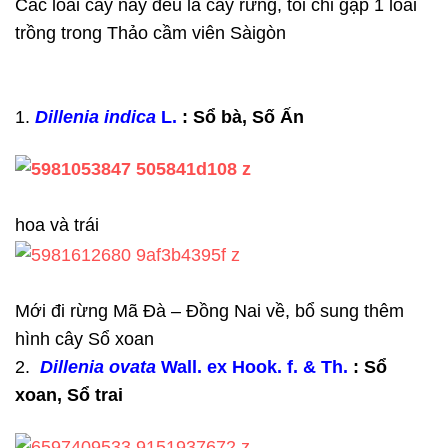
Các loài cây này đều là cây rừng, tôi chỉ gặp 1 loài
trồng trong Thảo cầm viên Sàigòn
1.
Dillenia indica
L.
: Sổ bà, Số Ấn
hoa và trái
Mới đi rừng Mã Đà – Đồng Nai về, bổ sung thêm
hình cây Sổ xoan
2.
Dillenia ovata
Wall. ex Hook. f. & Th.
: Sổ
xoan, Sổ trai