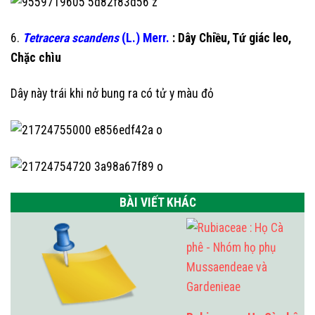
6.
Tetracera scandens
(L.) Merr.
: Dây Chiều, Tứ giác leo,
Chặc chìu
Dây này trái khi nở bung ra có tử y màu đỏ
BÀI VIẾT KHÁC