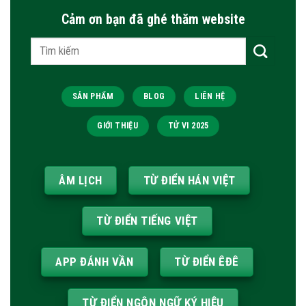
Cảm ơn bạn đã ghé thăm website
Tìm
kiếm:
SẢN PHẨM
BLOG
LIÊN HỆ
GIỚI THIỆU
TỬ VI 2025
ÂM LỊCH
TỪ ĐIỂN HÁN VIỆT
TỪ ĐIỂN TIẾNG VIỆT
APP ĐÁNH VẦN
TỪ ĐIỂN ÊĐÊ
TỪ ĐIỂN NGÔN NGỮ KÝ HIỆU