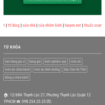
|
ttl blog
|
sửa nhà
|
cửa nhôm kính
|
haiyen.net
|
thuốc xoang đô
TỪ KHÓA
bán hàng giá sỉ
bảng giá
kinh nghiệm quý
món ăn
món ăn chữa bệnh
món ăn dinh dưỡng
Đặc Sản Hà Tĩnh
đông y chữa bệnh
🏠: 12/68A Thạnh Lộc 27, Phường Thạnh Lộc Quận 12
TPHCM ☎️: 098.254.25.25 💌: