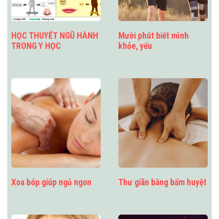
HỌC THUYẾT NGŨ HÀNH
Mười phút biết mình
TRONG Y HỌC
khỏe, yếu
Xoa bóp giúp ngủ ngon
Thư giãn bằng bấm huyệt