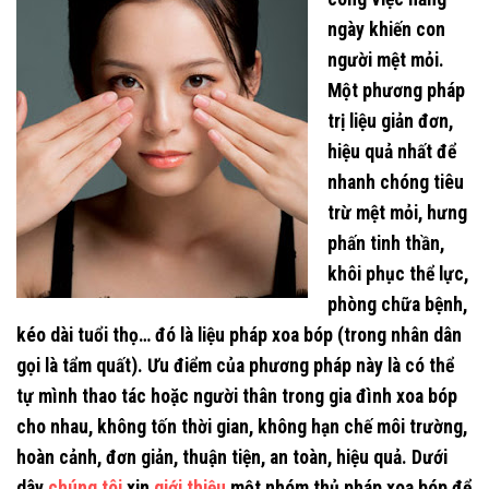
ngày khiến con
người mệt mỏi.
Một phương pháp
trị liệu giản đơn,
hiệu quả nhất để
nhanh chóng tiêu
trừ mệt mỏi, hưng
phấn tinh thần,
khôi phục thể lực,
phòng chữa bệnh,
kéo dài tuổi thọ… đó là liệu pháp xoa bóp (trong nhân dân
gọi là tẩm quất). Ưu điểm của phương pháp này là có thể
tự mình thao tác hoặc người thân trong gia đình xoa bóp
cho nhau, không tốn thời gian, không hạn chế môi trường,
hoàn cảnh, đơn giản, thuận tiện, an toàn, hiệu quả. Dưới
dây
chúng tôi
xin
giới thiệu
một nhóm thủ pháp xoa bóp để