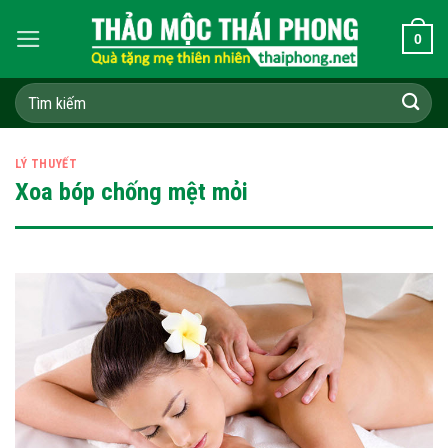
Skip
0
to
content
Tìm
kiếm:
LÝ THUYẾT
Xoa bóp chống mệt mỏi