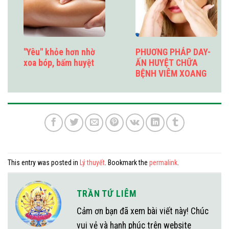
"Yêu" khỏe hơn nhờ
PHUƠNG PHÁP DAY-
xoa bóp, bấm huyệt
ẤN HUYỆT CHỮA
BỆNH VIÊM XOANG
This entry was posted in
Lý thuyết
. Bookmark the
permalink
.
TRẦN TỨ LIÊM
Cảm ơn bạn đã xem bài viết này! Chúc
vui vẻ và hạnh phúc trên website