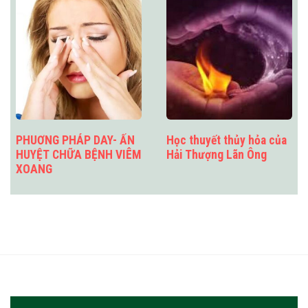
PHUƠNG PHÁP DAY- ẤN
Học thuyết thủy hỏa của
HUYỆT CHỮA BỆNH VIÊM
Hải Thượng Lãn Ông
XOANG