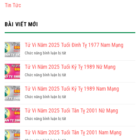
Tin Tức
BÀI VIẾT MỚI
Tử Vi Năm 2025 Tuổi Đinh Tỵ 1977 Nam Mạng
ở
Chức năng bình luận bị tắt
Tử
Vi
Tử Vi Năm 2025 Tuổi Kỷ Tỵ 1989 Nữ Mạng
Năm
ở
Chức năng bình luận bị tắt
2025
Tử
Tuổi
Vi
Tử Vi Năm 2025 Tuổi Kỷ Tỵ 1989 Nam Mạng
Đinh
Năm
Tỵ
ở
Chức năng bình luận bị tắt
2025
1977
Tử
Tuổi
Nam
Vi
Tử Vi Năm 2025 Tuổi Tân Tỵ 2001 Nữ Mạng
Kỷ
Mạng
Năm
Tỵ
ở
Chức năng bình luận bị tắt
2025
1989
Tử
Tuổi
Nữ
Vi
Tử Vi Năm 2025 Tuổi Tân Tỵ 2001 Nam Mạng
Kỷ
Mạng
Năm
Tỵ