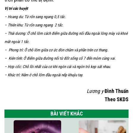
Vị trí các huyệt
– Hoang du: Từ rốn sang ngang 0,5 tấc.
– Thiên khu: Từ rốn sang ngang 2 tấc.
– Thái dương: Ở chỗ lõm cách điểm giữa đường nối đầu ngoài lông mày và khoé
mắt ngoài 1 tấc.
– Phong trì: Ở chỗ lõm giữa cơ ức đòn chũm và phần trên cơ thang.
– Kiên tỉnh: Ở điểm giữa đường nối từ đốt sống cổ 7 đến mỏm cùng vai.
– Hợp cốc: Chỗ lồi nhất của cơ khi ngón cái và ngón trỏ kẹp sát nhau.
– Khúc trì: Nằm ở chỗ lõm đầu ngoài nếp khuỷu tay.
Lương y
Đình Thuấn
Theo SKDS
BÀI VIẾT KHÁC