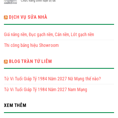
ở
Chức năng bình luận bị tắt
2025
1989
Tử
Tuổi
Nam
Vi
Tân
Mạng
Năm
DỊCH VỤ SỬA NHÀ
Tỵ
2025
2001
Tuổi
Nữ
Tân
Mạng
Giá nâng nền, Đục gạch nền, Cán nền, Lót gạch nền
Tỵ
2001
Thi công bảng hiệu Showroom
Nam
Mạng
BLOG TRẦN TỨ LIÊM
Tử Vi Tuổi Giáp Tý 1984 Năm 2027 Nữ Mạng thế nào?
Tử Vi Tuổi Giáp Tý 1984 Năm 2027 Nam Mạng
XEM THÊM