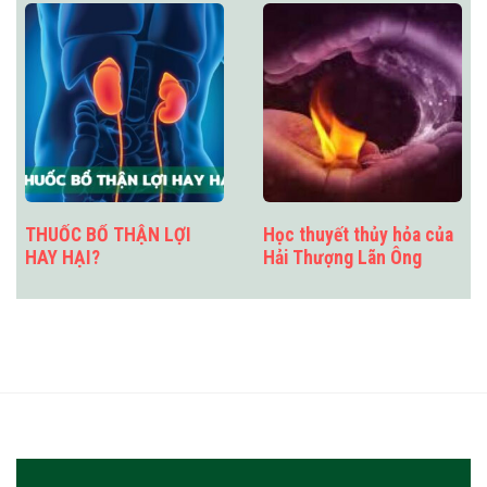
THUỐC BỔ THẬN LỢI
Học thuyết thủy hỏa của
HAY HẠI?
Hải Thượng Lãn Ông