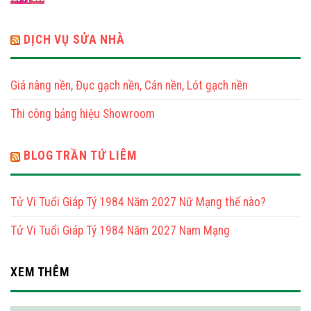
1989
Tử
Tuổi
Nữ
Vi
Kỷ
Mạng
Năm
DỊCH VỤ SỬA NHÀ
Tỵ
2025
1989
Tuổi
Nam
Tân
Mạng
Giá nâng nền, Đục gạch nền, Cán nền, Lót gạch nền
Tỵ
2001
Thi công bảng hiệu Showroom
Nữ
Mạng
BLOG TRẦN TỨ LIÊM
Tử Vi Tuổi Giáp Tý 1984 Năm 2027 Nữ Mạng thế nào?
Tử Vi Tuổi Giáp Tý 1984 Năm 2027 Nam Mạng
XEM THÊM