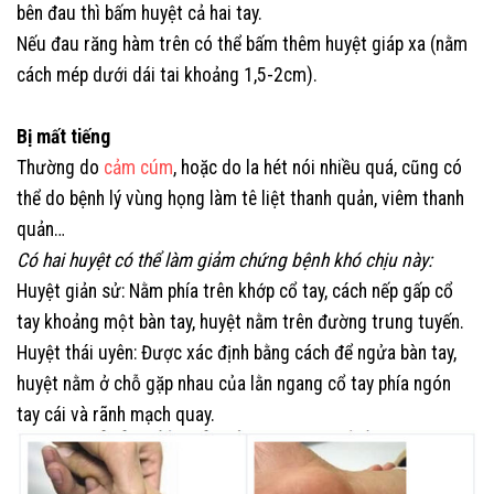
bên đau thì bấm huyệt cả hai tay.
Nếu đau răng hàm trên có thể bấm thêm huyệt giáp xa (nằm
cách mép dưới dái tai khoảng 1,5-2cm).
Bị mất tiếng
Thường do
cảm cúm
, hoặc do la hét nói nhiều quá, cũng có
thể do bệnh lý vùng họng làm tê liệt thanh quản, viêm thanh
quản…
Có hai huyệt có thể làm giảm chứng bệnh khó chịu này:
Huyệt giản sử: Nằm phía trên khớp cổ tay, cách nếp gấp cổ
tay khoảng một bàn tay, huyệt nằm trên đường trung tuyến.
Huyệt thái uyên: Được xác định bằng cách để ngửa bàn tay,
huyệt nằm ở chỗ gặp nhau của lằn ngang cổ tay phía ngón
tay cái và rãnh mạch quay.