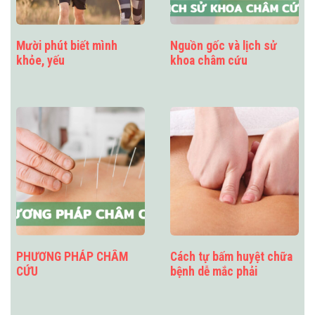
Mười phút biết mình
Nguồn gốc và lịch sử
khỏe, yếu
khoa châm cứu
PHƯƠNG PHÁP CHÂM
Cách tự bấm huyệt chữa
CỨU
bệnh dễ mắc phải