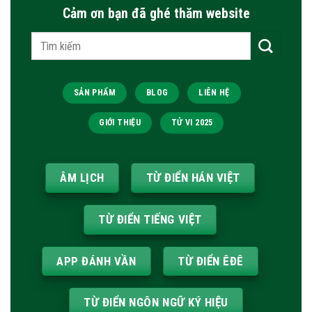
Cảm ơn bạn đã ghé thăm website
Tìm
kiếm:
SẢN PHẨM
BLOG
LIÊN HỆ
GIỚI THIỆU
TỬ VI 2025
ÂM LỊCH
TỪ ĐIỂN HÁN VIỆT
TỪ ĐIỂN TIẾNG VIỆT
APP ĐÁNH VẦN
TỪ ĐIỂN ÊĐÊ
TỪ ĐIỂN NGÔN NGỮ KÝ HIỆU