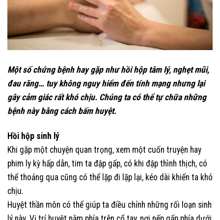
Một số chứng bệnh hay gặp như hồi hộp tâm lý, nghẹt mũi,
đau răng… tuy không nguy hiểm đến tính mạng nhưng lại
gây cảm giác rất khó chịu. Chúng ta có thể tự chữa những
bệnh này bằng cách bấm huyệt.
Hồi hộp sinh lý
Khi gặp một chuyện quan trọng, xem một cuốn truyện hay
phim ly kỳ hấp dẫn, tim ta đập gấp, có khi đập thình thịch, có
thể thoảng qua cũng có thể lặp đi lặp lại, kéo dài khiến ta khó
chịu.
Huyệt thần môn có thể giúp ta điều chỉnh những rối loạn sinh
lý này. Vị trí huyệt nằm phía trên cổ tay, nơi nếp gấp phía dưới