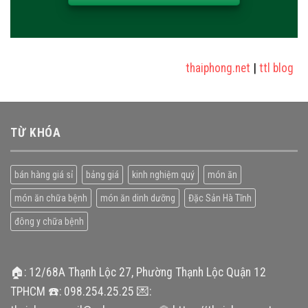
thaiphong.net
|
ttl blog
|
sửa 
TỪ KHÓA
bán hàng giá sỉ
bảng giá
kinh nghiệm quý
món ăn
món ăn chữa bệnh
món ăn dinh dưỡng
Đặc Sản Hà Tĩnh
đông y chữa bệnh
🏠: 12/68A Thạnh Lộc 27, Phường Thạnh Lộc Quận 12
TPHCM ☎️: 098.254.25.25 💌: