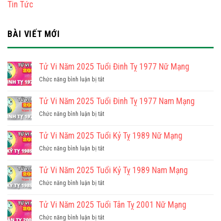
Tin Tức
BÀI VIẾT MỚI
Tử Vi Năm 2025 Tuổi Đinh Tỵ 1977 Nữ Mạng
ở
Chức năng bình luận bị tắt
Tử
Vi
Tử Vi Năm 2025 Tuổi Đinh Tỵ 1977 Nam Mạng
Năm
ở
Chức năng bình luận bị tắt
2025
Tử
Tuổi
Vi
Tử Vi Năm 2025 Tuổi Kỷ Tỵ 1989 Nữ Mạng
Đinh
Năm
Tỵ
ở
Chức năng bình luận bị tắt
2025
1977
Tử
Tuổi
Nữ
Vi
Tử Vi Năm 2025 Tuổi Kỷ Tỵ 1989 Nam Mạng
Đinh
Mạng
Năm
Tỵ
ở
Chức năng bình luận bị tắt
2025
1977
Tử
Tuổi
Nam
Vi
Tử Vi Năm 2025 Tuổi Tân Tỵ 2001 Nữ Mạng
Kỷ
Mạng
Năm
Tỵ
ở
Chức năng bình luận bị tắt
2025