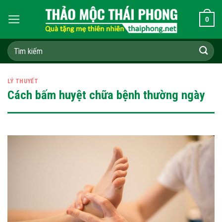
Skip
0
to
content
Tìm
kiếm:
LÝ THUYẾT
Cách bấm huyệt chữa bệnh thường ngày