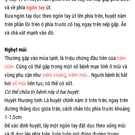
và về phía
ngón tay
út.
Đưa ngón tay dọc theo ngón tay út lên phía trên, huyệt nằm
trên phần lồi trên ở phía trước cổ tay, ngay trên nếp gấp. Ấn
và chà xát mạnh vào đó.
Nghẹt mũi
Thường gặp vào mùa lạnh, là triệu chứng đầu tiên của
cảm
cúm
. Cũng có thể gặp trong một số bệnh mạn tính ở mũi và
vùng phụ cận như
viêm xoang
,
viêm mũi
… Người bệnh bị hắt
hơi
sổ mũi
liên tục, có thể có sốt.
Có thể chữa trị bệnh này ở hai huyệt:
Huyệt thượng tinh: Là huyệt chính nằm ở trên trán, ngay trên
đường thẳng dọc giữa trán, cách chân tóc phía trước khoảng
1-1,5cm.
Để xác định huyệt, lấy một ngón tay đặt dọc theo sống mũi
và đi dọc lên phía trên, luôn luôn giữ đúng đường trung