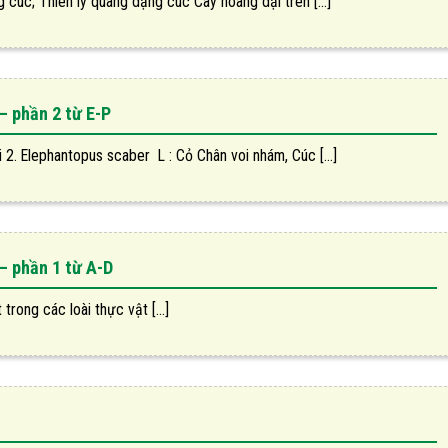
 cúc; Thiên lý quang dạng cúc Cây hoang dại trên [...]
– phần 2 từ E-P
ồi 2. Elephantopus scaber L : Cỏ Chân voi nhám, Cúc [...]
– phần 1 từ A-D
rong các loài thực vật [...]