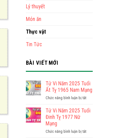
Lý thuyết
Món ăn
Thực vật
Tin Tức
BÀI VIẾT MỚI
Tử Vi Năm 2025 Tuổi
Ất Tỵ 1965 Nam Mạng
ở
Chức năng bình luận bị tắt
Tử
Vi
Tử Vi Năm 2025 Tuổi
Năm
Đinh Tỵ 1977 Nữ
2025
Mạng
Tuổi
ở
Chức năng bình luận bị tắt
Ất
Tử