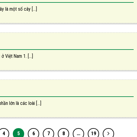
 là một số cây [...]
 Việt Nam 1. [...]
n lớn là các loài [...]
4
5
6
7
8
…
19