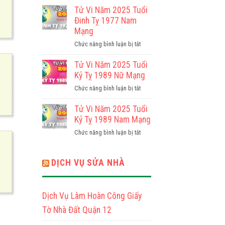
Tỵ
Vi
Tử Vi Năm 2025 Tuổi
1965
Năm
Đinh Tỵ 1977 Nam
Nam
2025
Mạng
Mạng
Tuổi
ở
Chức năng bình luận bị tắt
Đinh
Tử
Tỵ
Vi
Tử Vi Năm 2025 Tuổi
1977
Năm
Kỷ Tỵ 1989 Nữ Mạng
Nữ
2025
Mạng
ở
Chức năng bình luận bị tắt
Tuổi
Tử
Đinh
Vi
Tử Vi Năm 2025 Tuổi
Tỵ
Năm
Kỷ Tỵ 1989 Nam Mạng
1977
2025
Nam
ở
Chức năng bình luận bị tắt
Tuổi
Mạng
Tử
Kỷ
Vi
Tỵ
Năm
DỊCH VỤ SỬA NHÀ
1989
2025
Nữ
Tuổi
Mạng
Kỷ
Dịch Vụ Làm Hoàn Công Giấy
Tỵ
1989
Tờ Nhà Đất Quận 12
Nam