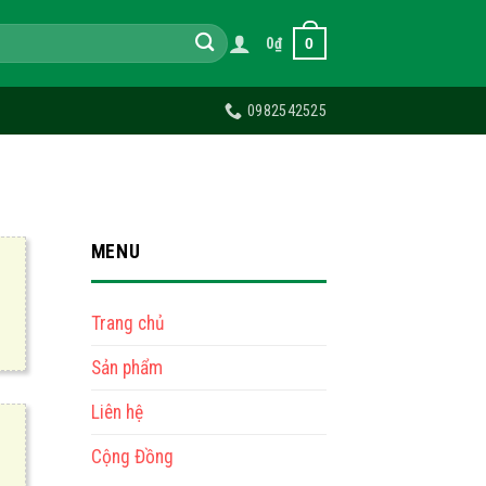
0
0
₫
0982542525
MENU
Trang chủ
Sản phẩm
Liên hệ
Cộng Đồng