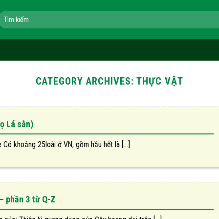
Tìm
kiếm:
CATEGORY ARCHIVES:
THỰC VẬT
ọ Lá sắn)
ó khoảng 25loài ở VN, gồm hầu hết là [...]
– phần 3 từ Q-Z