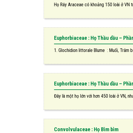
Họ Ráy Araceae có khoảng 150 loài ở VN tro
Euphorbiaceae : Họ Thầu dầu – Phần
1. Glochidion littorale Blume : Muối, Trâm bộ
Euphorbiaceae : Họ Thầu dầu – Phần
Đây là một họ lớn với hơn 450 loài ở VN, như
Convolvulaceae : Họ Bìm bìm