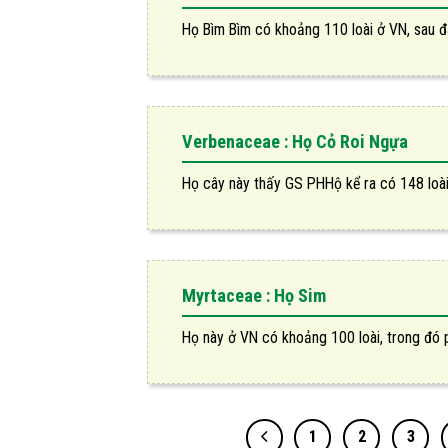
Họ Bìm Bìm có khoảng 110 loài ở VN, sau đây
Verbenaceae : Họ Cỏ Roi Ngựa
Họ cây này thấy GS PHHộ kể ra có 148 loài ở
Myrtaceae : Họ Sim
Họ này ở VN có khoảng 100 loài, trong đó phầ
1
2
3