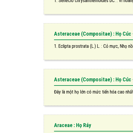
1. Senecio chrysanthemoides DC. : Vi hoàng
Asteraceae (Compositae) : Họ Cúc 
1. Eclipta prostrata (L.) L. : Cỏ mực, Nhọ n
Asteraceae (Compositae) : Họ Cúc 
Đây là một họ lớn có mức tiến hóa cao nhất t
Araceae : Họ Ráy