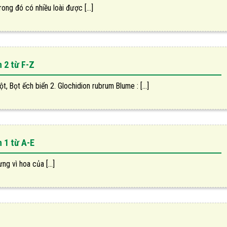
ng đó có nhiều loài được [...]
 2 từ F-Z
t, Bọt ếch biển 2. Glochidion rubrum Blume : [...]
 1 từ A-E
ng vì hoa của [...]