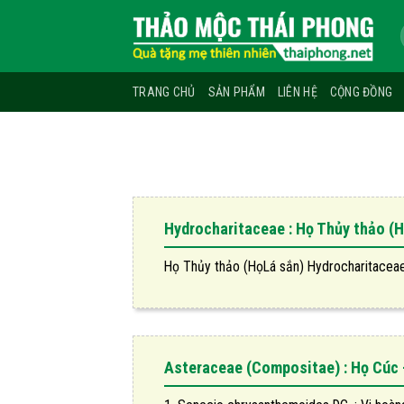
Skip
to
content
TRANG CHỦ
SẢN PHẨM
LIÊN HỆ
CỘNG ĐỒNG
Hydrocharitaceae : Họ Thủy thảo (H
Họ Thủy thảo (HọLá sắn) Hydrocharitaceae C
Asteraceae (Compositae) : Họ Cúc 