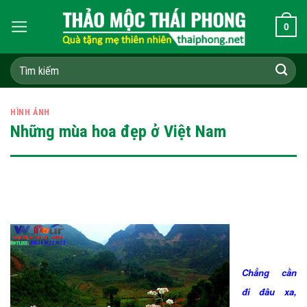
Skip
0
to
content
Tìm
kiếm:
HÌNH ẢNH
Những mùa hoa đẹp ở Việt Nam
Chẳng cần
đi đâu xa,