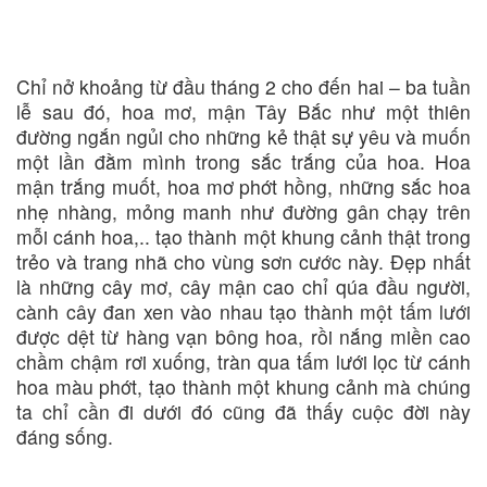
Chỉ nở khoảng từ đầu tháng 2 cho đến hai – ba tuần
lễ sau đó, hoa mơ, mận Tây Bắc như một thiên
đường ngắn ngủi cho những kẻ thật sự yêu và muốn
một lần đằm mình trong sắc trắng của hoa. Hoa
mận trắng muốt, hoa mơ phớt hồng, những sắc hoa
nhẹ nhàng, mỏng manh như đường gân chạy trên
mỗi cánh hoa,.. tạo thành một khung cảnh thật trong
trẻo và trang nhã cho vùng sơn cước này. Đẹp nhất
là những cây mơ, cây mận cao chỉ qúa đầu người,
cành cây đan xen vào nhau tạo thành một tấm lưới
được dệt từ hàng vạn bông hoa, rồi nắng miền cao
chầm chậm rơi xuống, tràn qua tấm lưới lọc từ cánh
hoa màu phớt, tạo thành một khung cảnh mà chúng
ta chỉ cần đi dưới đó cũng đã thấy cuộc đời này
đáng sống.