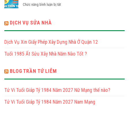
Năm
Thìn
ở
Chức năng bình luận bị tắt
2025
1976
Tử
Tuổi
Nam
Vi
Mậu
Mạng
Năm
DỊCH VỤ SỬA NHÀ
Thìn
2025
1988
Tuổi
Nữ
Mậu
Mạng
Dịch Vụ Xin Giấy Phép Xây Dựng Nhà Ở Quận 12
Thìn
1988
Tuổi 1985 Ất Sửu Xây Nhà Năm Nào Tốt ?
Nam
Mạng
BLOG TRẦN TỨ LIÊM
Tử Vi Tuổi Giáp Tý 1984 Năm 2027 Nữ Mạng thế nào?
Tử Vi Tuổi Giáp Tý 1984 Năm 2027 Nam Mạng