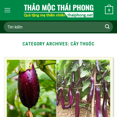
Skip
0
to
content
Tìm
kiếm:
CATEGORY ARCHIVES:
CÂY THUỐC