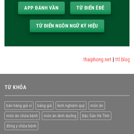
APP ĐÁNH VẦN
TỪ ĐIỂN ÊĐÊ
TỪ ĐIỂN NGÔN NGỮ KÝ HIỆU
thaiphong.net
|
ttl blog
|
sửa
TỪ KHÓA
bán hàng giá sỉ
bảng giá
kinh nghiệm quý
món ăn
món ăn chữa bệnh
món ăn dinh dưỡng
Đặc Sản Hà Tĩnh
đông y chữa bệnh