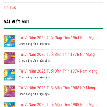
Tin Tức
BÀI VIẾT MỚI
Tử Vi Năm 2025 Tuổi Giáp Thìn 1964 Nam Mạng
ở
Chức năng bình luận bị tắt
Tử
Vi
Tử Vi Năm 2025 Tuổi Bính Thìn 1976 Nữ Mạng
Năm
ở
Chức năng bình luận bị tắt
2025
Tử
Tuổi
Vi
Tử Vi Năm 2025 Tuổi Bính Thìn 1976 Nam Mạng
Giáp
Năm
Thìn
ở
Chức năng bình luận bị tắt
2025
1964
Tử
Tuổi
Nam
Vi
Tử Vi Năm 2025 Tuổi Mậu Thìn 1988 Nữ Mạng
Bính
Mạng
Năm
Thìn
ở
Chức năng bình luận bị tắt
2025
1976
Tử
Tuổi
Nữ
Vi
Tử Vi Năm 2025 Tuổi Mậu Thìn 1988 Nam Mạng
Bính
Mạng