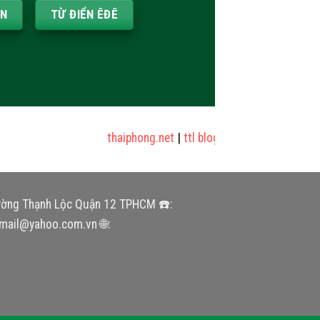
ẦN
TỪ ĐIỂN ÊĐÊ
thaiphong.net
|
ttl blog
|
sửa nhà
|
cửa nhôm k
ường Thạnh Lộc Quận 12 TPHCM ☎️:
mail@yahoo.com.vn 🌐: