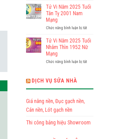
Kỷ
Vi
Tử Vi Năm 2025 Tuổi
Tỵ
Năm
Tân Tỵ 2001 Nam
1989
2025
Mạng
Nam
Tuổi
Mạng
ở
Chức năng bình luận bị tắt
Tân
Tử
Tỵ
Vi
Tử Vi Năm 2025 Tuổi
2001
Năm
Nhâm Thìn 1952 Nữ
Nữ
2025
Mạng
Mạng
Tuổi
ở
Chức năng bình luận bị tắt
Tân
Tử
Tỵ
Vi
2001
Năm
DỊCH VỤ SỬA NHÀ
Nam
2025
Mạng
Tuổi
Nhâm
Giá nâng nền, Đục gạch nền,
Thìn
1952
Cán nền, Lót gạch nền
Nữ
Mạng
Thi công bảng hiệu Showroom