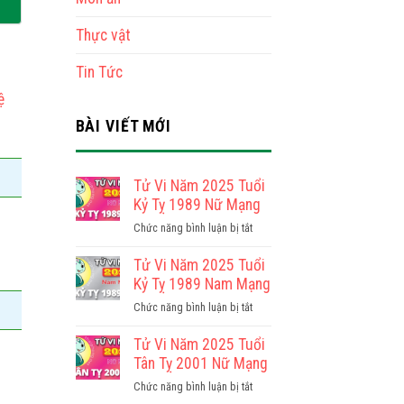
Thực vật
Tin Tức
ệ
BÀI VIẾT MỚI
Tử Vi Năm 2025 Tuổi
Kỷ Tỵ 1989 Nữ Mạng
ở
Chức năng bình luận bị tắt
Tử
Vi
Tử Vi Năm 2025 Tuổi
Năm
Kỷ Tỵ 1989 Nam Mạng
2025
ở
Chức năng bình luận bị tắt
Tuổi
Tử
Kỷ
Vi
Tử Vi Năm 2025 Tuổi
Tỵ
Năm
Tân Tỵ 2001 Nữ Mạng
1989
2025
Nữ
ở
Chức năng bình luận bị tắt
Tuổi
Mạng
Tử