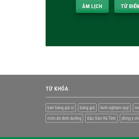
ÂM LỊCH
TỪ ĐIỂ
TỪ KHÓA
bán hàng giá sỉ
bảng giá
kinh nghiệm quý
m
món ăn dinh dưỡng
Đặc Sản Hà Tĩnh
đông y c