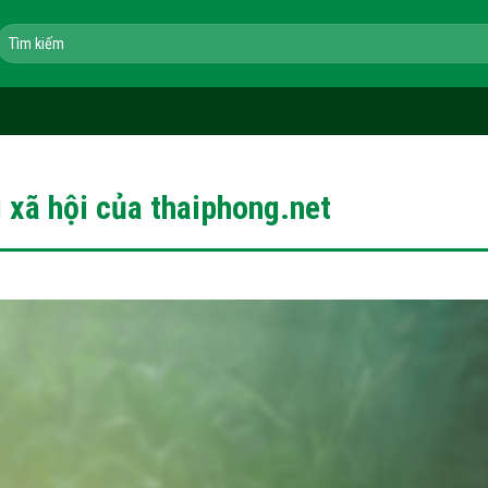
Tìm
kiếm:
 xã hội của thaiphong.net