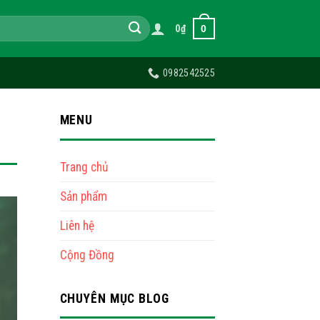
0
0
₫
0982542525
MENU
Trang chủ
Sản phẩm
Liên hệ
Cộng Đồng
CHUYÊN MỤC BLOG