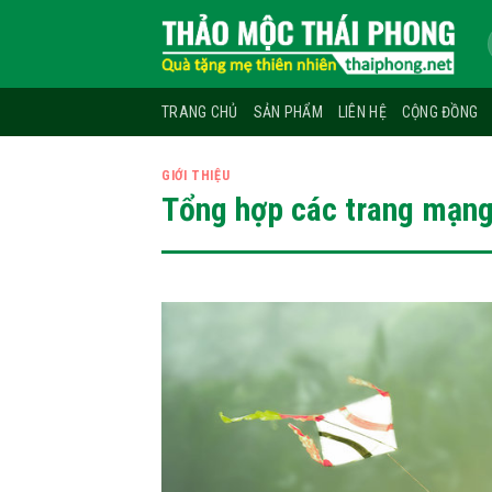
Skip
to
content
TRANG CHỦ
SẢN PHẨM
LIÊN HỆ
CỘNG ĐỒNG
GIỚI THIỆU
Tổng hợp các trang mạng