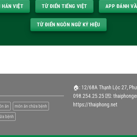
N HÁN VIỆT
TỪ ĐIỂN TIẾNG VIỆT
APP ĐÁNH V
TỪ ĐIỂN NGÔN NGỮ KÝ HIỆU
🏠: 12/68A Thạnh Lộc 27, Ph
098.254.25.25 💌: thaiphonge
https://thaiphong.net
ón ăn
món ăn chữa bệnh
hữa bệnh