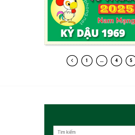
1
…
4
5
Tìm