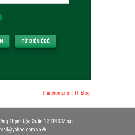
ẦN
TỪ ĐIỂN ÊĐÊ
thaiphong.net
|
ttl blog
|
sửa nhà
|
cửa nhôm kí
ường Thạnh Lộc Quận 12 TPHCM ☎️:
mail@yahoo.com.vn 🌐: