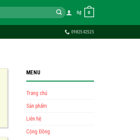
0
0
₫
0982542525
MENU
Trang chủ
Sản phẩm
Liên hệ
Cộng Đồng