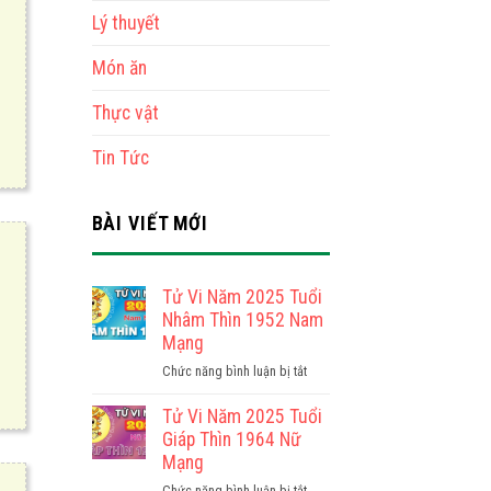
Lý thuyết
Món ăn
Thực vật
Tin Tức
BÀI VIẾT MỚI
Tử Vi Năm 2025 Tuổi
Nhâm Thìn 1952 Nam
Mạng
ở
Chức năng bình luận bị tắt
Tử
Vi
Tử Vi Năm 2025 Tuổi
Năm
Giáp Thìn 1964 Nữ
2025
Mạng
Tuổi
ở
Chức năng bình luận bị tắt