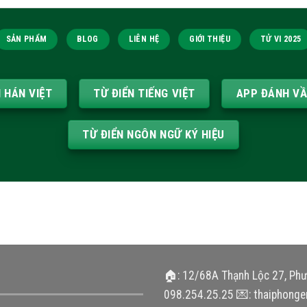
SẢN PHẨM
BLOG
LIÊN HỆ
GIỚI THIỆU
TỬ VI 2025
N HÁN VIỆT
TỪ ĐIỂN TIẾNG VIỆT
APP ĐÁNH V
TỪ ĐIỂN NGÔN NGỮ KÝ HIỆU
🏠: 12/68A Thạnh Lộc 27, Ph
098.254.25.25 💌: thaiphonge