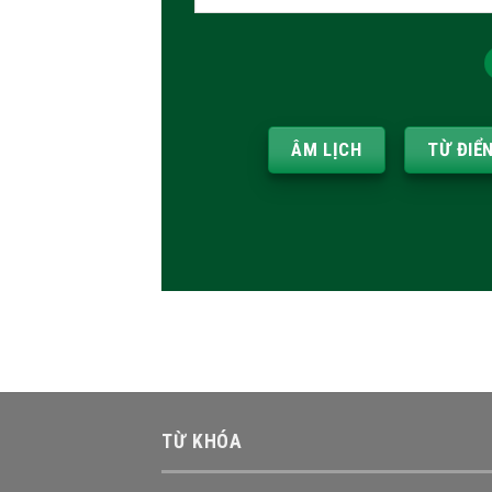
kiếm:
ÂM LỊCH
TỪ ĐIỂ
TỪ KHÓA