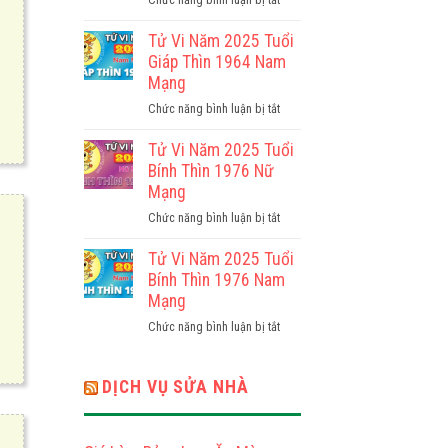
Nhâm
Tử
Thìn
Vi
Tử Vi Năm 2025 Tuổi
1952
Năm
Giáp Thìn 1964 Nam
Nam
2025
Mạng
Mạng
Tuổi
ở
Chức năng bình luận bị tắt
Giáp
Tử
Thìn
Vi
Tử Vi Năm 2025 Tuổi
1964
Năm
Bính Thìn 1976 Nữ
Nữ
2025
Mạng
Mạng
Tuổi
ở
Chức năng bình luận bị tắt
Giáp
Tử
Thìn
Vi
Tử Vi Năm 2025 Tuổi
1964
Năm
Bính Thìn 1976 Nam
Nam
2025
Mạng
Mạng
Tuổi
ở
Chức năng bình luận bị tắt
Bính
Tử
Thìn
Vi
1976
Năm
DỊCH VỤ SỬA NHÀ
Nữ
2025
Mạng
Tuổi
Bính