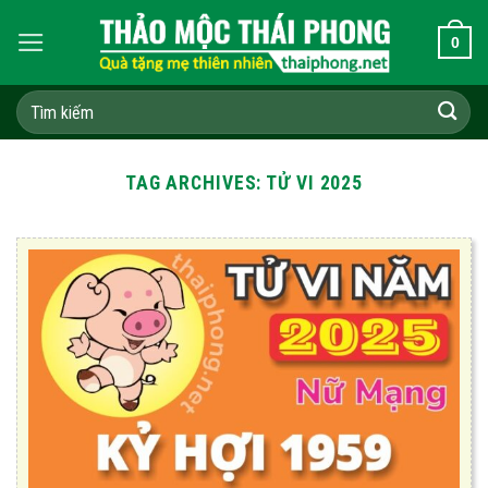
Skip
0
to
content
Tìm
kiếm:
TAG ARCHIVES:
TỬ VI 2025