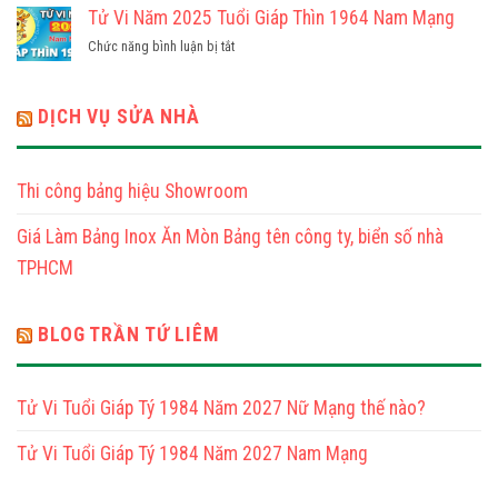
Nữ
Vi
Tử Vi Năm 2025 Tuổi Giáp Thìn 1964 Nam Mạng
Nhâm
Mạng
Năm
Thìn
ở
Chức năng bình luận bị tắt
2025
1952
Tử
Tuổi
Nam
Vi
Giáp
Mạng
Năm
DỊCH VỤ SỬA NHÀ
Thìn
2025
1964
Tuổi
Nữ
Giáp
Mạng
Thi công bảng hiệu Showroom
Thìn
1964
Giá Làm Bảng Inox Ăn Mòn Bảng tên công ty, biển số nhà
Nam
Mạng
TPHCM
BLOG TRẦN TỨ LIÊM
Tử Vi Tuổi Giáp Tý 1984 Năm 2027 Nữ Mạng thế nào?
Tử Vi Tuổi Giáp Tý 1984 Năm 2027 Nam Mạng