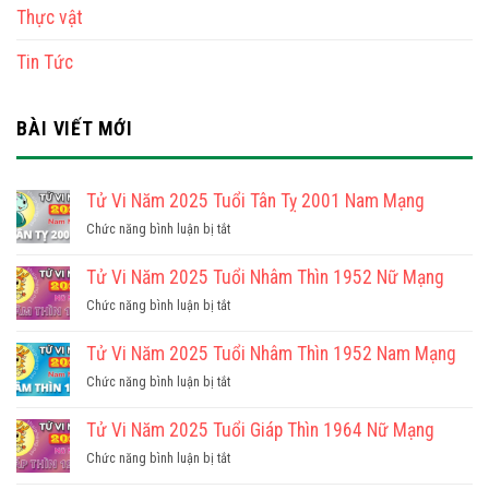
Thực vật
Tin Tức
BÀI VIẾT MỚI
Tử Vi Năm 2025 Tuổi Tân Tỵ 2001 Nam Mạng
ở
Chức năng bình luận bị tắt
Tử
Vi
Tử Vi Năm 2025 Tuổi Nhâm Thìn 1952 Nữ Mạng
Năm
ở
Chức năng bình luận bị tắt
2025
Tử
Tuổi
Vi
Tử Vi Năm 2025 Tuổi Nhâm Thìn 1952 Nam Mạng
Tân
Năm
Tỵ
ở
Chức năng bình luận bị tắt
2025
2001
Tử
Tuổi
Nam
Vi
Tử Vi Năm 2025 Tuổi Giáp Thìn 1964 Nữ Mạng
Nhâm
Mạng
Năm
Thìn
ở
Chức năng bình luận bị tắt
2025
1952
Tử
Tuổi