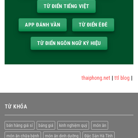
TỪ ĐIỂN TIẾNG VIỆT
APP ĐÁNH VẦN
TỪ ĐIỂN ÊĐÊ
TỪ ĐIỂN NGÔN NGỮ KÝ HIỆU
thaiphong.net
|
ttl blog
|
sửa 
TỪ KHÓA
bán hàng giá sỉ
bảng giá
kinh nghiệm quý
món ăn
món ăn chữa bệnh
món ăn dinh dưỡng
Đặc Sản Hà Tĩnh