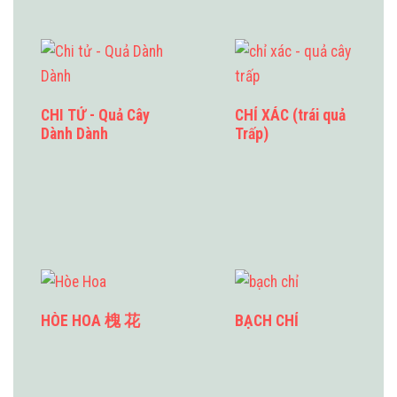
CHI TỬ - Quả Cây
CHỈ XÁC (trái quả
Dành Dành
Trấp)
HÒE HOA 槐 花
BẠCH CHỈ