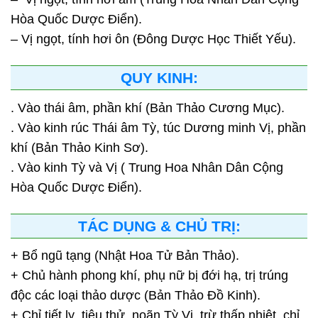
Hòa Quốc Dược Điển).
– Vị ngọt, tính hơi ôn (Đông Dược Học Thiết Yếu).
QUY KINH:
. Vào thái âm, phần khí (Bản Thảo Cương Mục).
. Vào kinh rúc Thái âm Tỳ, túc Dương minh Vị, phần
khí (Bản Thảo Kinh Sơ).
. Vào kinh Tỳ và Vị ( Trung Hoa Nhân Dân Cộng
Hòa Quốc Dược Điển).
TÁC DỤNG & CHỦ TRỊ:
+ Bổ ngũ tạng (Nhật Hoa Tử Bản Thảo).
+ Chủ hành phong khí, phụ nữ bị đới hạ, trị trúng
độc các loại thảo dược (Bản Thảo Đồ Kinh).
+ Chỉ tiết lỵ, tiêu thử, noãn Tỳ Vị, trừ thấp nhiệt, chỉ