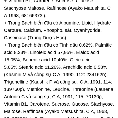
+ Vitamin B1, Carotene, Sucrose, Glucose,
Stachyose Maltose, Raffinose (Ayako Matushita, C
A 1968, 68: 66373j).
+ Trong Bạch biển đậu có Albumine, Lipid, Hydrate
Carbure, Calcium, Phospho, sắt, Cyanhydride,
Caseinase (Trung Dược Học).
+ Trong Bạch biển đậu có Tinh dầu 0,62%, Palmitic
acid 8,33%, Linoleic acid 57,95%, Elaidc acid
15,05%, Behenic acid 10,40%, Oleic acid
5,65%,Stearic acid 11,26%, Arachidic acid 0,58%
(Kasmiri M và cộng sự C A, 1990, 112: 234162n),
Trigonelline (Kaushik P và cộng sự, C A, 1991, 114:
139760p), Methionine, Leucine, Threonine (Laurena
Antonio C và cộng sự, C A, 1991, 115, 70130j),
Vitamin B1, Carotene, Sucrose, Gucose, Stachyose,
Maltose, Raffinose (Ayako Matsushita, C A, 1968,