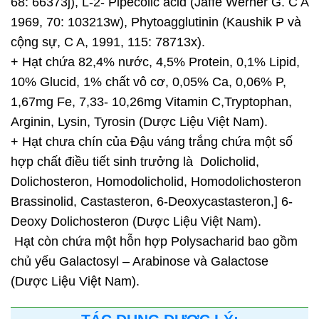
68: 66373j), L-2- Pipecolic acid (Jaffe Werner G. C A
1969, 70: 103213w), Phytoagglutinin (Kaushik P và
cộng sự, C A, 1991, 115: 78713x).
+ Hạt chứa 82,4% nước, 4,5% Protein, 0,1% Lipid,
10% Glucid, 1% chất vô cơ, 0,05% Ca, 0,06% P,
1,67mg Fe, 7,33- 10,26mg Vitamin C,Tryptophan,
Arginin, Lysin, Tyrosin (Dược Liệu Việt Nam).
+ Hạt chưa chín của Đậu váng trắng chứa một số
hợp chất điều tiết sinh trưởng là Dolicholid,
Dolichosteron, Homodolicholid, Homodolichosteron
Brassinolid, Castasteron, 6-Deoxycastasteron,] 6-
Deoxy Dolichosteron (Dược Liệu Việt Nam).
Hạt còn chứa một hỗn hợp Polysacharid bao gồm
chủ yếu Galactosyl – Arabinose và Galactose
(Dược Liệu Việt Nam).