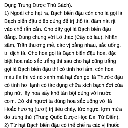
Dụng Trung Dược Thủ Sách).
1) Ngoài cho hạt ra, Bạch biển đậu còn cho lá gọi là
Bạch biển đậu diệp dùng để trị thổ tả, đâm nát rịt
vào chỗ rắn cắn. Cho dây gọi là Bạch biển đậu
đằng. Dùng chung với Lô thác (Cây cỏ lau), Nhân
sâm, Trần thương mễ, các vị bằng nhau, sắc uống,
trị dịch tả. Cho hoa gọi là Bạch biển đậu hoa, đặc
biệt hoa nào sắc trắng thì sau cho hạt cũng trắng
gọi là Bạch biển đậu thì có tính hơi ấm, còn hoa
màu tía thì vỏ nó xanh mà hạt đen gọi là Thước đậu
có tính hơi lạnh có tác dụng chữa xích bạch đới của
phụ nữ, lấy hoa sấy khô tán bột dùng với nước
cơm. Có khi người ta dùng hoa sắc uống với lá
Hoắc hương (tươi) trị tiêu chảy, tức ngực, lợm mửa
do trúng thử (Trung Quốc Dược Học Đại Từ Điển).
2) Từ hạt Bạch biển đậu có thể chế ra các vị thuốc